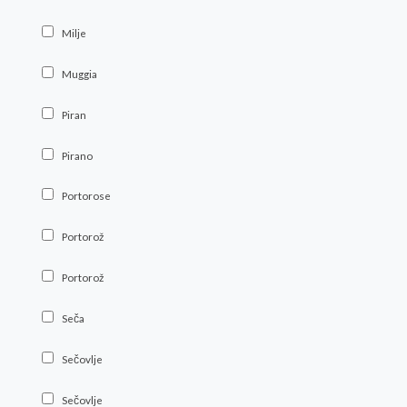
Milje
Muggia
Piran
Pirano
Portorose
Portorož
Portorož
Seča
Sečovlje
Sečovlje