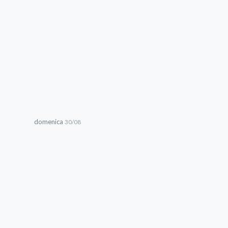
domenica
30/08
08
:
00 - 12
:
00
XXII FESTA DEI SALINAI IN