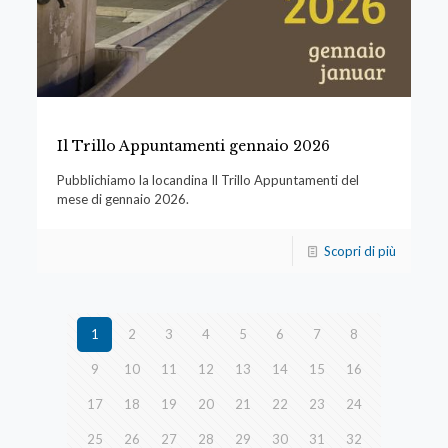
Il Trillo Appuntamenti gennaio 2026
Pubblichiamo la locandina Il Trillo Appuntamenti del
mese di gennaio 2026.
Scopri di più
1
2
3
4
5
6
7
8
9
10
11
12
13
14
15
16
17
18
19
20
21
22
23
24
25
26
27
28
29
30
31
32