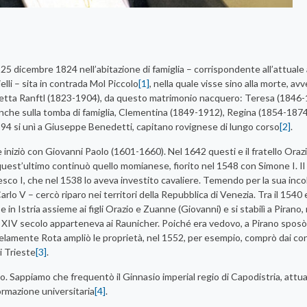
 25 dicembre 1824 nell’abitazione di famiglia – corrispondente all’attuale
ielli – sita in contrada Mol Piccolo
[1]
, nella quale visse sino alla morte, av
sabetta Ranftl (1823-1904), da questo matrimonio nacquero: Teresa (1846-
anche sulla tomba di famiglia, Clementina (1849-1912), Regina (1854-1874
1894 si unì a Giuseppe Benedetti, capitano rovignese di lungo corso
[2]
.
 iniziò con Giovanni Paolo (1601-1660). Nel 1642 questi e il fratello Orazio
, quest’ultimo continuò quello momianese, fiorito nel 1548 con Simone I. Il
esco I, che nel 1538 lo aveva investito cavaliere. Temendo per la sua inco
arlo V – cercò riparo nei territori della Repubblica di Venezia. Tra il 1540 e
se in Istria assieme ai figli Orazio e Zuanne (Giovanni) e si stabilì a Pirano
 dal XIV secolo apparteneva ai Raunicher. Poiché era vedovo, a Pirano spos
allelamente Rota ampliò le proprietà, nel 1552, per esempio, comprò dai con
i Trieste
[3]
.
mo. Sappiamo che frequentò il Ginnasio imperial regio di Capodistria, att
rmazione universitaria
[4]
.