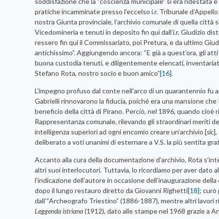
soddisfazione che la “coscienza municipale” si era ridestata 
pratiche incamminate presso l’eccelso i.r. Tribunale d’Appello
nostra Giunta provinciale, l’archivio comunale di quella città s
Vicedomineria e tenuti in deposito fin qui dall’i.r. Giudizio d
ressero fin qui il Commissariato, poi Pretura, e da ultimo Giud
antichissimo”. Aggiungendo ancora: “E già a quest’ora, gli att
buona custodia tenuti, e diligentemente elencati, inventariati 
Stefano Rota, nostro socio e buon amico”
[16]
.
L’impegno profuso dal conte nell’arco di un quarantennio fu a
Gabrielli rinnovarono la fiducia, poiché era una mansione c
beneficio della città di Pirano. Perciò, nel 1896, quando cioè r
Rappresentanza comunale, rilevando gli straordinari meriti de
intelligenza superiori ad ogni encomio creare un’archivio [
sic
]
deliberato a voti unanimi di esternare a V.S. la più sentita gr
Accanto alla cura della documentazione d’archivio, Rota s’in
altri suoi interlocutori. Tuttavia, lo ricordiamo per aver dato 
l’indicazione dell’autore in occasione dell’inaugurazione dell
dopo il lungo restauro diretto da Giovanni Righetti
[18]
; curò
dall’“Archeografo Triestino” (1886-1887), mentre altri lavori
Leggenda istriana
(1912), dato alle stampe nel 1968 grazie a An