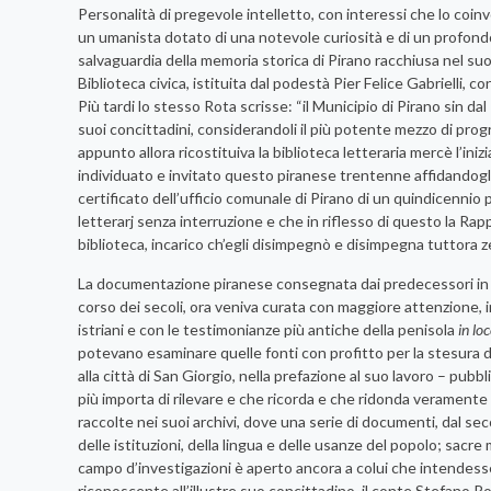
Personalità di pregevole intelletto, con interessi che lo coinv
un umanista dotato di una notevole curiosità e di un profondo a
salvaguardia della memoria storica di Pirano racchiusa nel suo a
Biblioteca civica, istituita dal podestà Pier Felice Gabrielli, 
Più tardi lo stesso Rota scrisse: “il Municipio di Pirano sin da
suoi concittadini, considerandoli il più potente mezzo di prog
appunto allora ricostituiva la biblioteca letteraria mercè l’in
individuato e invitato questo piranese trentenne affidandogli u
certificato dell’ufficio comunale di Pirano di un quindicennio pi
letterarj senza interruzione e che in riflesso di questo la Ra
biblioteca, incarico ch’egli disimpegnò e disimpegna tuttora
La documentazione piranese consegnata dai predecessori in g
corso dei secoli, ora veniva curata con maggiore attenzione, in
istriani e con le testimonianze più antiche della penisola
in lo
potevano esaminare quelle fonti con profitto per la stesura de
alla città di San Giorgio, nella prefazione al suo lavoro – pub
più importa di rilevare e che ricorda e che ridonda veramente
raccolte nei suoi archivi, dove una serie di documenti, dal se
delle istituzioni, della lingua e delle usanze del popolo; sac
campo d’investigazioni è aperto ancora a colui che intendess
riconoscente all’illustre suo concittadino, il conte Stefano Ro