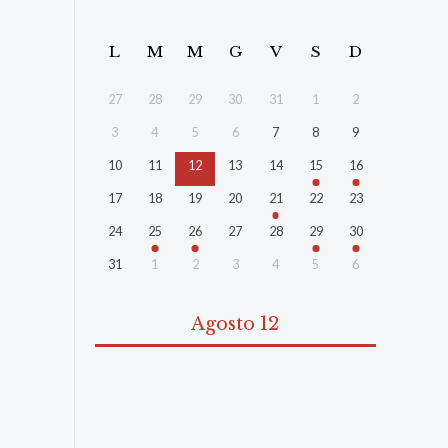
L
M
M
G
V
S
D
27
28
29
30
31
1
2
3
4
5
6
7
8
9
10
11
12
13
14
15
16
17
18
19
20
21
22
23
24
25
26
27
28
29
30
31
1
2
3
4
5
6
Agosto 12