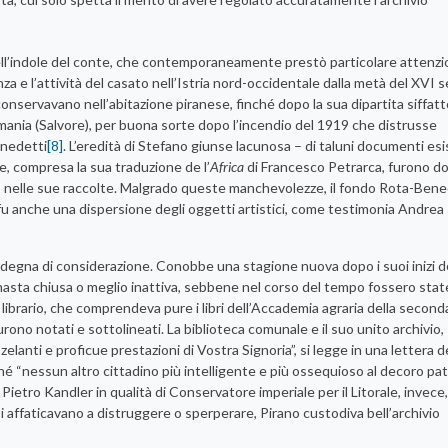
ell’indole del conte, che contemporaneamente prestò particolare attenz
za e l’attività del casato nell’Istria nord-occidentale dalla metà del XVI s
i conservavano nell’abitazione piranese, finché dopo la sua dipartita siffat
 Romania (Salvore), per buona sorte dopo l’incendio del 1919 che distrusse
enedetti
[8]
. L’eredità di Stefano giunse lacunosa – di taluni documenti esi
rte, compresa la sua traduzione de l’
Africa
di Francesco Petrarca, furono d
ovano nelle sue raccolte. Malgrado queste manchevolezze, il fondo Rota-Bene
 fu anche una dispersione degli oggetti artistici, come testimonia Andrea
ne degna di considerazione. Conobbe una stagione nuova dopo i suoi inizi d
rimasta chiusa o meglio inattiva, sebbene nel corso del tempo fossero stat
 librario, che comprendeva pure i libri dell’Accademia agraria della secon
urono notati e sottolineati. La biblioteca comunale e il suo unito archivio, “
elanti e proficue prestazioni di Vostra Signoria”, si legge in una lettera d
é “nessun altro cittadino più intelligente e più ossequioso al decoro pat
. Pietro Kandler in qualità di Conservatore imperiale per il Litorale, invece
i affaticavano a distruggere o sperperare, Pirano custodiva bell’archivio