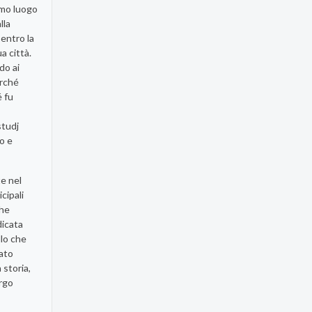
rimo luogo
lla
 entro la
a città.
do ai
erché
é fu
studj
o e
e nel
cipali
che
dicata
llo che
sato
 storia,
argo