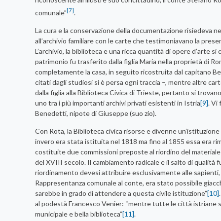
[7]
comunale”
.
La cura e la conservazione della documentazione risiedeva n
all’archivio familiare con le carte che testimoniavano la presen
L’archivio, la biblioteca e una ricca quantità di opere d’arte s
patrimonio fu trasferito dalla figlia Maria nella proprietà di
completamente la casa, in seguito ricostruita dal capitano B
citati dagli studiosi si è persa ogni traccia –, mentre altre ca
dalla figlia alla Biblioteca Civica di Trieste, pertanto si tr
uno tra i più importanti archivi privati esistenti in Istria
[9]
. Vi
Benedetti, nipote di Giuseppe (suo zio).
Con Rota, la Biblioteca civica risorse e divenne un’istituzio
invero era stata istituita nel 1818 ma fino al 1855 essa era 
costituite due commissioni preposte al riordino del materiale
del XVIII secolo. Il cambiamento radicale e il salto di qualità f
riordinamento devesi attribuire esclusivamente alle sapienti, z
Rappresentanza comunale al conte, era stato possibile giacch
sarebbe in grado di attendere a questa civile istituzione”
[10]
al podestà Francesco Venier: “mentre tutte le città istriane s
municipale e bella biblioteca”
[11]
.