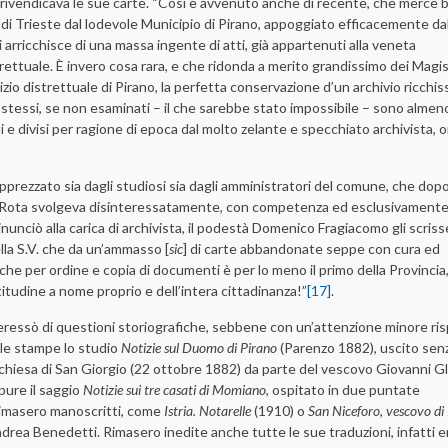
e rivendicava le sue carte. “Così è avvenuto anche di recente, che mercè
 di Trieste dal lodevole Municipio di Pirano, appoggiato efficacemente dal
i arricchisce di una massa ingente di atti, già appartenuti alla veneta
istrettuale. È invero cosa rara, e che ridonda a merito grandissimo dei Magi
izio distrettuale di Pirano, la perfetta conservazione d’un archivio ricchi
i stessi, se non esaminati – il che sarebbe stato impossibile – sono almeno
e divisi per ragione di epoca dal molto zelante e specchiato archivista, on
pprezzato sia dagli studiosi sia dagli amministratori del comune, che dop
he Rota svolgeva disinteressatamente, con competenza ed esclusivamente
inunciò alla carica di archivista, il podestà Domenico Fragiacomo gli scrisse
lla S.V. che da un’ammasso [
sic
] di carte abbandonate seppe con cura ed
, che per ordine e copia di documenti è per lo meno il primo della Provincia
atitudine a nome proprio e dell’intera cittadinanza!”
[17]
.
teressò di questioni storiografiche, sebbene con un’attenzione minore ri
alle stampe lo studio
Notizie sul Duomo di Pirano
(Parenzo 1882), uscito sen
a chiesa di San Giorgio (22 ottobre 1882) da parte del vescovo Giovanni Gl
 pure il saggio
Notizie sui tre casati di Momiano
, ospitato in due puntate
 rimasero manoscritti, come
Istria. Notarelle
(1910) o
San Niceforo, vescovo di
drea Benedetti. Rimasero inedite anche tutte le sue traduzioni, infatti e