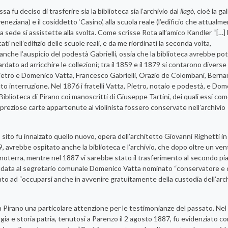
a fu deciso di trasferire sia la biblioteca sia l’archivio dal
liagò
, cioè la ga
neziana) e il cosiddetto ‘Casino’, alla scuola reale (l’edificio che attualm
va sede si assistette alla svolta. Come scrisse Rota all’amico Kandler “[…] 
ti nell’edifizio delle scuole reali, e da me riordinati la seconda volta,
 anche l’auspicio del podestà Gabrielli, ossia che la biblioteca avrebbe po
rdato ad arricchire le collezioni; tra il 1859 e il 1879 si contarono divers
 Pietro e Domenico Vatta, Francesco Gabrielli, Orazio de Colombani, Berna
 interruzione. Nel 1876 i fratelli Vatta, Pietro, notaio e podestà, e Do
iblioteca di Pirano coi manoscritti di Giuseppe Tartini, dei quali essi com
e preziose carte appartenute al violinista fossero conservate nell’archivio
sito fu innalzato quello nuovo, opera dell’architetto Giovanni Righetti in 
9, avrebbe ospitato anche la biblioteca e l’archivio, che dopo oltre un ve
oterra, mentre nel 1887 vi sarebbe stato il trasferimento al secondo pi
 affidata al segretario comunale Domenico Vatta nominato “conservatore e 
o ad “occuparsi anche in avvenire gratuitamente della custodia dell’arch
a Pirano una particolare attenzione per le testimonianze del passato. Nel
gia e storia patria, tenutosi a Parenzo il 2 agosto 1887, fu evidenziato co