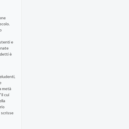
ione
ecolo.
to
stenti e
onate
detti è
eludenti,
e
da metà
il cui
ella
rio
, scrisse