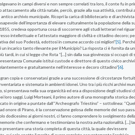
olgevano in campi diversi e non sempre correlati tra loro, il conte fu in p
ttaccamento alla città natale, perciò, grazie alla sua attività, contribuì a
ntico archivio municipale. Ricoprì la carica di bibliotecario e di archivista
consapevole dell’importanza di elevare culturalmente la popolazione della su
l 1855, credeva opportuna cosa di soccorrere agli studi letterari nel riguar
resso intellettuale e l’attestato maggiore di civiltà e cittadino decoro; p
iziativa del suo Podestà, edottosi in comune accordo coi migliori”
[5]
. Perch
n incarico tanto rilevante per il Municipio? La risposta ci è fornita da un
ù tardi, in cui si legge che Rota “[…] sin dalla sua giovinezza si occupò di 
ppresentanza Comunale istituì custode e direttore di questo civico archivi
 zelantemente e gratuitamente nell’interesse e decoro cittadino”
[6]
.
ran copia e conservatasi grazie a una successione di circostanze fortuit
ventariata e sistemata in ambienti idonei. Uno tra i più ricchi archivi muni
co
, si presentava nella sua organicità ed era a disposizione degli studiosi 
i loro saggi. Luigi Morteani, il primo autore di una monografia storica de
blicato in origine a puntate dall’“Archeografo Triestino” – sottolinea: “Que
 ad onore di Pirano, è la conservazione gelosa delle memorie del suo pas
colo dodicesimo ai giorni nostri, ci fanno comprendere lo svolgimento della
re memorie che confermano e testimoniano la nostra avita nazionalità. […] l
e presentare una storia completa di questa città, la quale dev’essere
ta, cui solo spetta il merito di avere regolato accuratamente l’archivio