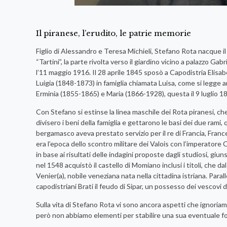
Il piranese, l’erudito, le patrie memorie
Figlio di Alessandro e Teresa Michieli, Stefano Rota nacque il
“Tartini”, la parte rivolta verso il giardino vicino a palazzo Gabr
l’11 maggio 1916. Il 28 aprile 1845 sposò a Capodistria Eli
Luigia (1848-1873) in famiglia chiamata Luisa, come si legge 
Erminia (1855-1865) e Maria (1866-1928), questa il 9 luglio 
Con Stefano si estinse la linea maschile dei Rota piranesi, che
divisero i beni della famiglia e gettarono le basi dei due rami
bergamasco aveva prestato servizio per il re di Francia, Franc
era l’epoca dello scontro militare dei Valois con l’imperatore C
in base ai risultati delle indagini proposte dagli studiosi, giun
nel 1548 acquistò il castello di Momiano inclusi i titoli, che
Venier(a), nobile veneziana nata nella cittadina istriana. Par
capodistriani Brati il feudo di Sipar, un possesso dei vescovi d
Sulla vita di Stefano Rota vi sono ancora aspetti che ignoria
però non abbiamo elementi per stabilire una sua eventuale fo