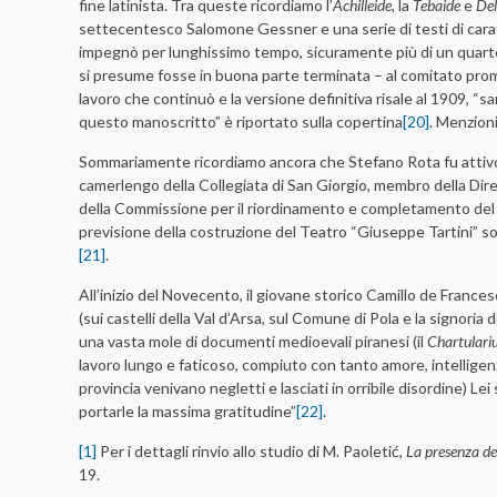
fine latinista. Tra queste ricordiamo l’
Achilleide
, la
Tebaide
e
Del
settecentesco Salomone Gessner e una serie di testi di caratt
impegnò per lunghissimo tempo, sicuramente più di un quarto d
si presume fosse in buona parte terminata – al comitato promo
lavoro che continuò e la versione definitiva risale al 1909, “sa
questo manoscritto” è riportato sulla copertina
[20]
. Menzion
Sommariamente ricordiamo ancora che Stefano Rota fu attivo e 
camerlengo della Collegiata di San Giorgio, membro della Dir
della Commissione per il riordinamento e completamento del 
previsione della costruzione del Teatro “Giuseppe Tartini” s
[21]
.
All’inizio del Novecento, il giovane storico Camillo de Francesc
(sui castelli della Val d’Arsa, sul Comune di Pola e la signori
una vasta mole di documenti medioevali piranesi (il
Chartulari
lavoro lungo e faticoso, compiuto con tanto amore, intelligenza 
provincia venivano negletti e lasciati in orribile disordine) Le
portarle la massima gratitudine”
[22]
.
[1]
Per i dettagli rinvio allo studio di M. Paoletić,
La presenza dei
19.