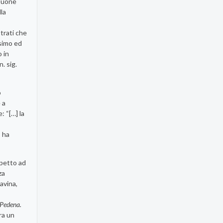
 buone
la
strati che
ssimo ed
 in
. sig.
o
 a
: “[…] la
, ha
spetto ad
za
avina,
 Pedena.
ra un