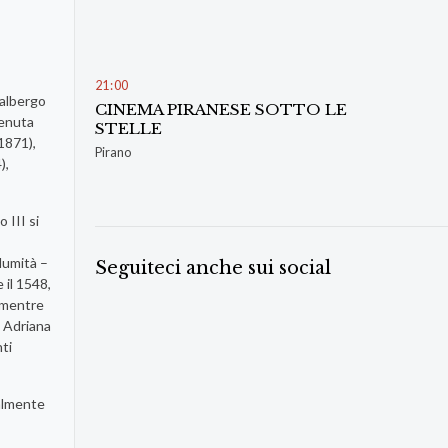
21
:
00
 albergo
CINEMA PIRANESE SOTTO LE
venuta
STELLE
1871),
Pirano
),
 III si
lumità –
Seguiteci anche sui social
 il 1548,
, mentre
ò Adriana
ti
ualmente