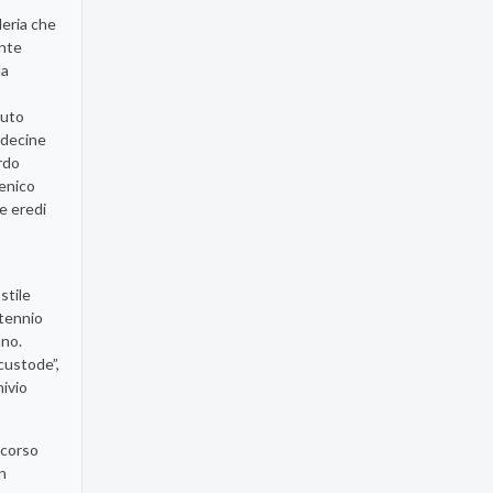
lleria che
ente
la
tuto
e decine
rdo
menico
e eredi
stile
ntennio
ano.
custode”,
ivio
 corso
n