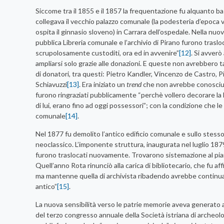
Siccome tra il 1855 e il 1857 la frequentazione fu alquanto bass
collegava il vecchio palazzo comunale (la podesteria d’epoca ve
ospita il ginnasio sloveno) in Carrara dell’ospedale. Nella nuo
pubblica Libreria comunale e l’archivio di Pirano furono trasloca
scrupolosamente custoditi, ora ed in avvenire”
[12]
. Si avverò
ampliarsi solo grazie alle donazioni. E queste non avrebbero ta
di donatori, tra questi: Pietro Kandler, Vincenzo de Castro,
Schiavuzzi
[13]
. Era iniziato un
trend
che non avrebbe conosciuto
furono ringraziati pubblicamente “perchè vollero decorare la B
di lui, erano fino ad oggi possessori”; con la condizione che l
comunale
[14]
.
Nel 1877 fu demolito l’antico edificio comunale e sullo stesso 
neoclassico. L’imponente struttura, inaugurata nel luglio 187
furono traslocati nuovamente. Trovarono sistemazione al pian
Quell’anno Rota rinunciò alla carica di bibliotecario, che fu
ma mantenne quella di archivista ribadendo avrebbe continuat
antico”
[15]
.
La nuova sensibilità verso le patrie memorie aveva generato 
del terzo congresso annuale della Società istriana di archeolo