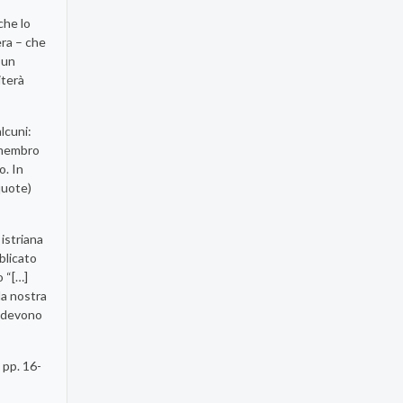
che lo
era – che
u un
iterà
lcuni:
, membro
o. In
quote)
 istriana
blicato
o “[…]
la nostra
ci devono
, pp. 16-