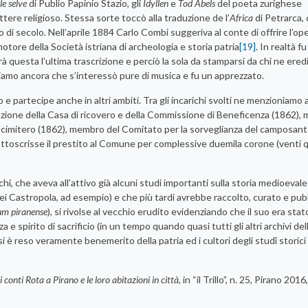
le selve
di Publio Papinio Stazio, gli
Idyllen
e
Tod Abels
del poeta zurighese
ere religioso. Stessa sorte toccò alla traduzione de l’
Africa
di Petrarca, 
i secolo. Nell’aprile 1884 Carlo Combi suggeriva al conte di offrire l’op
tore della Società istriana di archeologia e storia patria
[19]
. In realtà f
rà questa l’ultima trascrizione e perciò la sola da stamparsi da chi ne ered
iamo ancora che s’interessò pure di musica e fu un apprezzato.
partecipe anche in altri ambiti. Tra gli incarichi svolti ne menzioniamo a
ezione della Casa di ricovero e della Commissione di Beneficenza (1862)
cimitero (1862), membro del Comitato per la sorveglianza del camposant
ottoscrisse il prestito al Comune per complessive duemila corone (venti 
hi, che aveva all’attivo già alcuni studi importanti sulla storia medioevale
a dei Castropola, ad esempio) e che più tardi avrebbe raccolto, curato e pub
um piranense
), si rivolse al vecchio erudito evidenziando che il suo era stat
e spirito di sacrificio (in un tempo quando quasi tutti gli altri archivi del
i si è reso veramente benemerito della patria ed i cultori degli studî stori
 conti Rota a Pirano e le loro abitazioni in città
, in “il Trillo”, n. 25, Pirano 2016