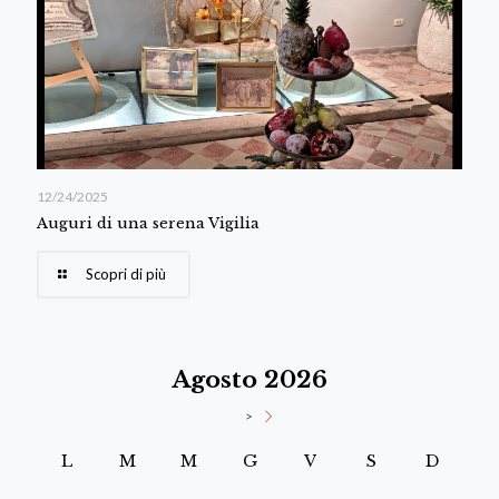
12/24/2025
Auguri di una serena Vigilia
Scopri di più
Agosto 2026
>
L
M
M
G
V
S
D