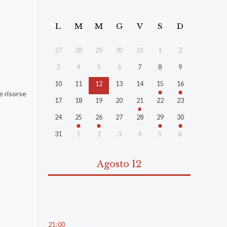
L
M
M
G
V
S
D
27
28
29
30
31
1
2
3
4
5
6
7
8
9
10
11
12
13
14
15
16
 risorse
17
18
19
20
21
22
23
24
25
26
27
28
29
30
31
1
2
3
4
5
6
Agosto 12
21
:
00