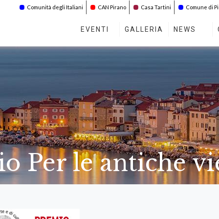
Comunità degli Italiani
CAN Pirano
Casa Tartini
Comune di P
EVENTI
GALLERIA
NEWS
o Per le antiche vi