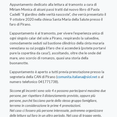
Appuntamento dedicato alla lettura al tramonto a cura di
Miriam Monica di alcuni passi tratti dal nuovo libro di Paola
Cadelli “Il giardino delle verità nascoste”, che verrà presentato il
9 ottobre 2020 nella chiesa Santa Maria della Salute presso il
faro di Pirano.
L’appuntamento è al tramonto, per vivere l’esperienza unica di
ogni singolo calar del sole a Pirano, respirando la salsedine,
comodamente seduti sul bastione cilindrico della cinta muraria
veneziana su cui poggia il faro che si accenderà (potete portarvi
pure la copertina da casa!), ascoltando, oltre che le onde del
mare, uno scorcio di romanzo, quasi una storia della
buonanotte.
L’appuntamento è aperto a tutti previa prenotazione presso la
segreteria della CAN di Pirano (
comunita.italiana@siol.net
o al
numero telefonico 041771738).
Siccome gli incontri sono solo 4 e possono parteciparvi massimo due
persone, per rispettare il distanziamento previsto, oppure più
persone, purché facciano parte dello stesso gruppo famigliare,
terremo in considerazione le prime 4 prenotazioni.
Nel caso ci fossero più persone interessate, potremmo organizzare
delle letture sul faro in un altro periodo. Nel caso di troppo vento,