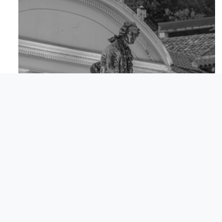
Apr 18
© Comunita degli Italiani Giuseppe Tartini Pirano.