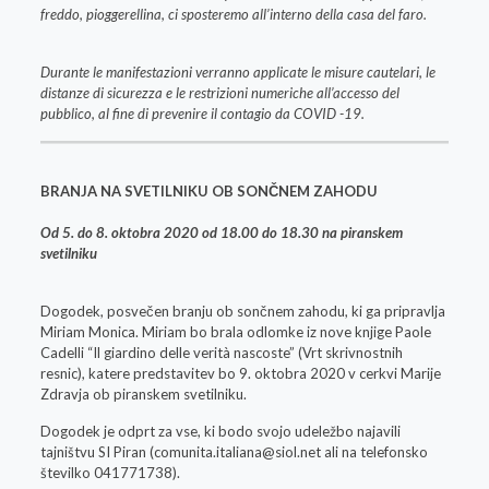
freddo, pioggerellina, ci sposteremo all’interno della casa del faro.
Durante le manifestazioni verranno applicate le misure cautelari, le
distanze di sicurezza e le restrizioni numeriche all’accesso del
pubblico, al fine di prevenire il contagio da COVID -19.
BRANJA NA SVETILNIKU OB SONČNEM ZAHODU
Od 5. do 8. oktobra 2020 od 18.00 do 18.30 na piranskem
svetilniku
Dogodek, posvečen branju ob sončnem zahodu, ki ga pripravlja
Miriam Monica. Miriam bo brala odlomke iz nove knjige Paole
Cadelli “Il giardino delle verità nascoste” (Vrt skrivnostnih
resnic), katere predstavitev bo 9. oktobra 2020 v cerkvi Marije
Zdravja ob piranskem svetilniku.
Dogodek je odprt za vse, ki bodo svojo udeležbo najavili
tajništvu SI Piran (
comunita.italiana@siol.net
ali na telefonsko
številko 041771738).