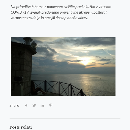
Na prireditvah bomo z namenom zaščite pred okužbo z virusom
COVID -19 izvajali predpisane preventivne ukrepe, upoštevali
varnostne razdalje in omejili dostop obiskovalcev.
Share
Posts relati