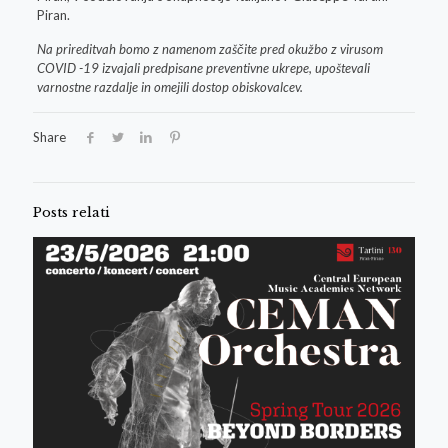
Piran.
Na prireditvah bomo z namenom zaščite pred okužbo z virusom
COVID -19 izvajali predpisane preventivne ukrepe, upoštevali
varnostne razdalje in omejili dostop obiskovalcev.
Share
Posts relati