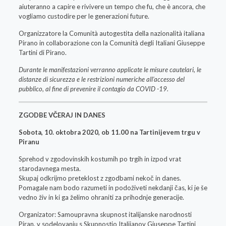
aiuteranno a capire e rivivere un tempo che fu, che è ancora, che
vogliamo custodire per le generazioni future.
Organizzatore la Comunità autogestita della nazionalità italiana
Pirano in collaborazione con la Comunità degli Italiani Giuseppe
Tartini di Pirano.
Durante le manifestazioni verranno applicate le misure cautelari, le
distanze di sicurezza e le restrizioni numeriche all’accesso del
pubblico, al fine di prevenire il contagio da COVID -19.
ZGODBE VČERAJ IN DANES
Sobota, 10. oktobra 2020, ob 11.00 na Tartinijevem trgu v
Piranu
Sprehod v zgodovinskih kostumih po trgih in izpod vrat
starodavnega mesta.
Skupaj odkrijmo preteklost z zgodbami nekoč in danes.
Pomagale nam bodo razumeti in podoživeti nekdanji čas, ki je še
vedno živ in ki ga želimo ohraniti za prihodnje generacije.
Organizator: Samoupravna skupnost italijanske narodnosti
Piran, v sodelovanju s Skupnostjo Italijanov Giuseppe Tartini