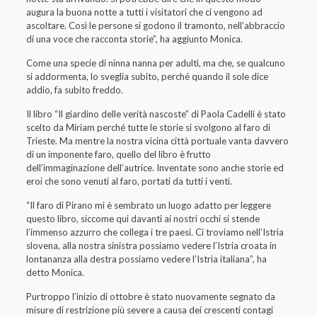
augura la buona notte a tutti i visitatori che ci vengono ad
ascoltare. Così le persone si godono il tramonto, nell’abbraccio
di una voce che racconta storie”, ha aggiunto Monica.
Come una specie di ninna nanna per adulti, ma che, se qualcuno
si addormenta, lo sveglia subito, perché quando il sole dice
addio, fa subito freddo.
Il libro “Il giardino delle verità nascoste” di Paola Cadelli è stato
scelto da Miriam perché tutte le storie si svolgono al faro di
Trieste. Ma mentre la nostra vicina città portuale vanta davvero
di un imponente faro, quello del libro è frutto
dell’immaginazione dell’autrice. Inventate sono anche storie ed
eroi che sono venuti al faro, portati da tutti i venti.
“Il faro di Pirano mi è sembrato un luogo adatto per leggere
questo libro, siccome qui davanti ai nostri occhi si stende
l’immenso azzurro che collega i tre paesi. Ci troviamo nell’Istria
slovena, alla nostra sinistra possiamo vedere l’Istria croata in
lontananza alla destra possiamo vedere l’Istria italiana”, ha
detto Monica.
Purtroppo l’inizio di ottobre è stato nuovamente segnato da
misure di restrizione più severe a causa dei crescenti contagi