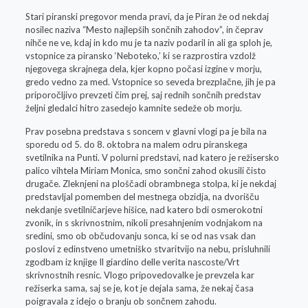
Stari piranski pregovor menda pravi, da je Piran že od nekdaj
nosilec naziva “Mesto najlepših sončnih zahodov”, in čeprav
nihče ne ve, kdaj in kdo mu je ta naziv podaril in ali ga sploh je,
vstopnice za piransko ‘Neboteko,’ ki se razprostira vzdolž
njegovega skrajnega dela, kjer kopno počasi izgine v morju,
gredo vedno za med. Vstopnice so seveda brezplačne, jih je pa
priporočljivo prevzeti čim prej, saj rednih sončnih predstav
željni gledalci hitro zasedejo kamnite sedeže ob morju.
Prav posebna predstava s soncem v glavni vlogi pa je bila na
sporedu od 5. do 8. oktobra na malem odru piranskega
svetilnika na Punti. V polurni predstavi, nad katero je režisersko
palico vihtela Miriam Monica, smo sončni zahod okusili čisto
drugače. Zleknjeni na ploščadi obrambnega stolpa, ki je nekdaj
predstavljal pomemben del mestnega obzidja, na dvorišču
nekdanje svetilničarjeve hišice, nad katero bdi osmerokotni
zvonik, in s skrivnostnim, nikoli presahnjenim vodnjakom na
sredini, smo ob občudovanju sonca, ki se od nas vsak dan
poslovi z edinstveno umetniško stvaritvijo na nebu, prisluhnili
zgodbam iz knjige Il giardino delle verita nascoste/Vrt
skrivnostnih resnic. Vlogo pripovedovalke je prevzela kar
režiserka sama, saj se je, kot je dejala sama, že nekaj časa
poigravala z idejo o branju ob sončnem zahodu.