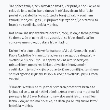
“Ko sonce zahaja, se v bistvu poslavlja, ker prihaja noč. Lahko bi
rekli, da je to način, kako dnevu in obiskovalcem, ki pridejo
poslušat, zaželeti lahko noč. Ljudje torej uživajo v sončnem
zahodu, v objemu glasu, ki pripoveduje zgodbe,” je o zamisli za
branja na svetilniku dejala Monica.
Kot nekakšna uspavanka za odrasle, torej, le da je treba potem
še domov, če bi namreč kdo zaspal, bi se hitro zbudil, saj ko
sonce vzame slovo, postane hitro hladno.
Knjigo Il giardino delle verita nascoste/Vrt skrivnostnih resnic
Paole Cadelli je Miriam izbrala, ker se vse zgodbe dogajajo v
svetilniški hišici v Trstu. A čeprav se v našem sosednjem
pristaniškem mestu res lahko pohvalijo z impozantnim
svetilnikom, je tisti v knjigi plod avtoričine domišljije. Izmišljene
so tudi zgodbe in junaki, ki so v hišico na svetilniku prišli z vseh
vetrov.
“Piranski svetilnik se mi je zdel primeren prostor za branje te
knjige, saj se tu pred našimi očmi razteza prostrana modrina, ki
povezuje tri države. Nahajamo se v slovenski Istri, na naši levi
lahko v daljavi vidimo hrvaško, na desni pa še italijansko Istro,”
je dejala Monica.