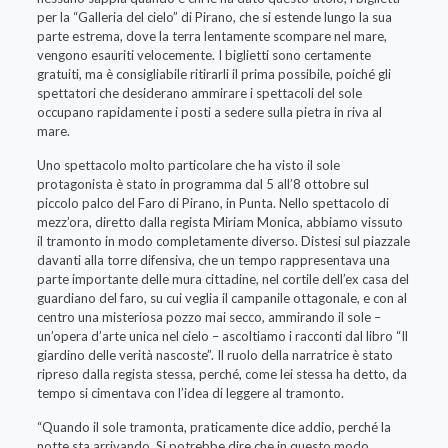
per la “Galleria del cielo” di Pirano, che si estende lungo la sua
parte estrema, dove la terra lentamente scompare nel mare,
vengono esauriti velocemente. I biglietti sono certamente
gratuiti, ma è consigliabile ritirarli il prima possibile, poiché gli
spettatori che desiderano ammirare i spettacoli del sole
occupano rapidamente i posti a sedere sulla pietra in riva al
mare.
Uno spettacolo molto particolare che ha visto il sole
protagonista è stato in programma dal 5 all’8 ottobre sul
piccolo palco del Faro di Pirano, in Punta. Nello spettacolo di
mezz’ora, diretto dalla regista Miriam Monica, abbiamo vissuto
il tramonto in modo completamente diverso. Distesi sul piazzale
davanti alla torre difensiva, che un tempo rappresentava una
parte importante delle mura cittadine, nel cortile dell’ex casa del
guardiano del faro, su cui veglia il campanile ottagonale, e con al
centro una misteriosa pozzo mai secco, ammirando il sole –
un’opera d’arte unica nel cielo – ascoltiamo i racconti dal libro “Il
giardino delle verità nascoste”. Il ruolo della narratrice è stato
ripreso dalla regista stessa, perché, come lei stessa ha detto, da
tempo si cimentava con l’idea di leggere al tramonto.
“Quando il sole tramonta, praticamente dice addio, perché la
notte sta arrivando. Si potrebbe dire che in questo modo