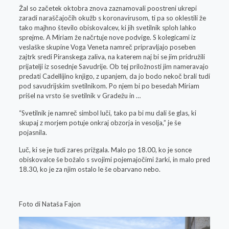
Žal so začetek oktobra znova zaznamovali poostreni ukrepi
zaradi naraščajočih okužb s koronavirusom, ti pa so oklestili že
tako majhno število obiskovalcev, ki jih svetilnik sploh lahko
sprejme. A Miriam že načrtuje nove podvige. S kolegicami iz
veslaške skupine Voga Veneta namreč pripravljajo poseben
zajtrk sredi Piranskega zaliva, na katerem naj bi se jim pridružili
prijatelji iz sosednje Savudrije. Ob tej priložnosti jim nameravajo
predati Cadellijino knjigo, z upanjem, da jo bodo nekoč brali tudi
pod savudrijskim svetilnikom. Po njem bi po besedah Miriam
prišel na vrsto še svetilnik v Gradežu in …
“Svetilnik je namreč simbol luči, tako pa bi mu dali še glas, ki
skupaj z morjem potuje onkraj obzorja in vesolja,” je še
pojasnila.
Luč, ki se je tudi zares prižgala. Malo po 18.00, ko je sonce
obiskovalce še božalo s svojimi pojemajočimi žarki, in malo pred
18.30, ko je za njim ostalo le še obarvano nebo.
Foto di Nataša Fajon