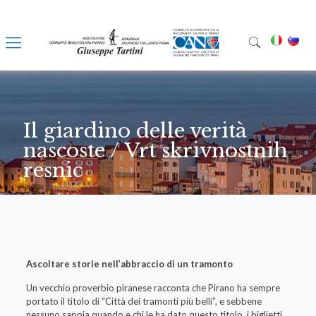
Il giardino delle verità
nascoste / Vrt skrivnostnih
resnic
Ascoltare storie nell’abbraccio di un tramonto
Un vecchio proverbio piranese racconta che Pirano ha sempre
portato il titolo di “Città dei tramonti più belli”, e sebbene
nessuno sappia quando e chi le ha dato questo titolo, i biglietti