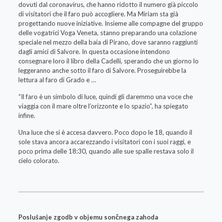
dovuti dal coronavirus, che hanno ridotto il numero già piccolo
di visitatori che il faro può accogliere. Ma Miriam sta già
progettando nuove iniziative. Insieme alle compagne del gruppo
delle vogatrici Voga Veneta, stanno preparando una colazione
speciale nel mezzo della baia di Pirano, dove saranno raggiunti
dagli amici di Salvore. In questa occasione intendono
consegnare loro il libro della Cadelli, sperando che un giorno lo
leggeranno anche sotto il faro di Salvore. Proseguirebbe la
lettura al faro di Grado e …
“Il faro è un simbolo di luce, quindi gli daremmo una voce che
viaggia con il mare oltre l’orizzonte e lo spazio”, ha spiegato
infine.
Una luce che si è accesa davvero. Poco dopo le 18, quando il
sole stava ancora accarezzando i visitatori con i suoi raggi, e
poco prima delle 18:30, quando alle sue spalle restava solo il
cielo colorato.
Poslušanje zgodb v objemu sončnega zahoda