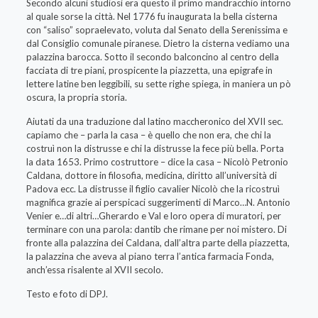
Secondo alcuni studiosi era questo il primo mandracchio intorno
al quale sorse la città. Nel 1776 fu inaugurata la bella cisterna
con “saliso” sopraelevato, voluta dal Senato della Serenissima e
dal Consiglio comunale piranese. Dietro la cisterna vediamo una
palazzina barocca. Sotto il secondo balconcino al centro della
facciata di tre piani, prospicente la piazzetta, una epigrafe in
lettere latine ben leggibili, su sette righe spiega, in maniera un pò
oscura, la propria storia.
Aiutati da una traduzione dal latino maccheronico del XVII sec.
capiamo che – parla la casa – è quello che non era, che chi la
costruì non la distrusse e chi la distrusse la fece più bella. Porta
la data 1653. Primo costruttore – dice la casa – Nicolò Petronio
Caldana, dottore in filosofia, medicina, diritto all’università di
Padova ecc. La distrusse il figlio cavalier Nicolò che la ricostruì
magnifica grazie ai perspicaci suggerimenti di Marco…N. Antonio
Venier e…di altri…Gherardo e Val e loro opera di muratori, per
terminare con una parola: dantib che rimane per noi mistero. Di
fronte alla palazzina dei Caldana, dall’altra parte della piazzetta,
la palazzina che aveva al piano terra l’antica farmacia Fonda,
anch’essa risalente al XVII secolo.
Testo e foto di DPJ.