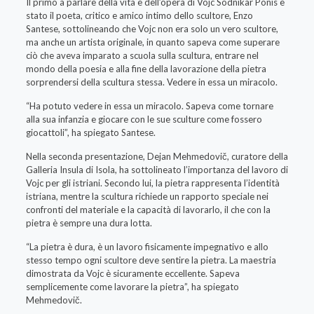
Il primo a parlare della vita e dell’opera di Vojc Sodnikar Ponis è
stato il poeta, critico e amico intimo dello scultore, Enzo
Santese, sottolineando che Vojc non era solo un vero scultore,
ma anche un artista originale, in quanto sapeva come superare
ciò che aveva imparato a scuola sulla scultura, entrare nel
mondo della poesia e alla fine della lavorazione della pietra
sorprendersi della scultura stessa. Vedere in essa un miracolo.
“Ha potuto vedere in essa un miracolo. Sapeva come tornare
alla sua infanzia e giocare con le sue sculture come fossero
giocattoli”, ha spiegato Santese.
Nella seconda presentazione, Dejan Mehmedovič, curatore della
Galleria Insula di Isola, ha sottolineato l’importanza del lavoro di
Vojc per gli istriani. Secondo lui, la pietra rappresenta l’identità
istriana, mentre la scultura richiede un rapporto speciale nei
confronti del materiale e la capacità di lavorarlo, il che con la
pietra è sempre una dura lotta.
“La pietra è dura, è un lavoro fisicamente impegnativo e allo
stesso tempo ogni scultore deve sentire la pietra. La maestria
dimostrata da Vojc è sicuramente eccellente. Sapeva
semplicemente come lavorare la pietra”, ha spiegato
Mehmedovič.