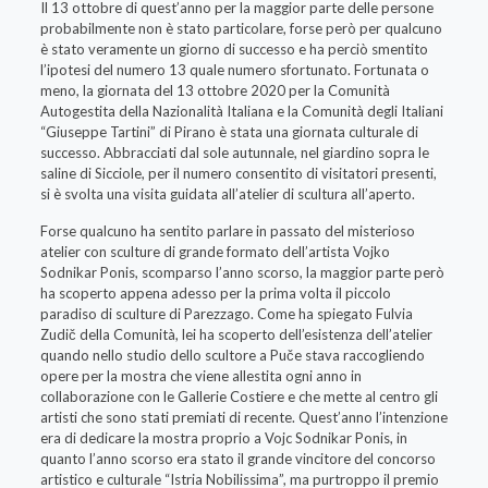
Il 13 ottobre di quest’anno per la maggior parte delle persone
probabilmente non è stato particolare, forse però per qualcuno
è stato veramente un giorno di successo e ha perciò smentito
l’ipotesi del numero 13 quale numero sfortunato. Fortunata o
meno, la giornata del 13 ottobre 2020 per la Comunità
Autogestita della Nazionalità Italiana e la Comunità degli Italiani
“Giuseppe Tartini” di Pirano è stata una giornata culturale di
successo. Abbracciati dal sole autunnale, nel giardino sopra le
saline di Sicciole, per il numero consentito di visitatori presenti,
si è svolta una visita guidata all’atelier di scultura all’aperto.
Forse qualcuno ha sentito parlare in passato del misterioso
atelier con sculture di grande formato dell’artista Vojko
Sodnikar Ponis, scomparso l’anno scorso, la maggior parte però
ha scoperto appena adesso per la prima volta il piccolo
paradiso di sculture di Parezzago. Come ha spiegato Fulvia
Zudič della Comunità, lei ha scoperto dell’esistenza dell’atelier
quando nello studio dello scultore a Puče stava raccogliendo
opere per la mostra che viene allestita ogni anno in
collaborazione con le Gallerie Costiere e che mette al centro gli
artisti che sono stati premiati di recente. Quest’anno l’intenzione
era di dedicare la mostra proprio a Vojc Sodnikar Ponis, in
quanto l’anno scorso era stato il grande vincitore del concorso
artistico e culturale “Istria Nobilissima”, ma purtroppo il premio