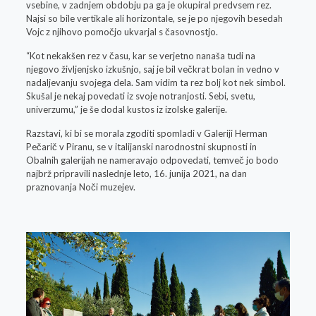
vsebine, v zadnjem obdobju pa ga je okupiral predvsem rez.
Najsi so bile vertikale ali horizontale, se je po njegovih besedah
Vojc z njihovo pomočjo ukvarjal s časovnostjo.
“Kot nekakšen rez v času, kar se verjetno nanaša tudi na
njegovo življenjsko izkušnjo, saj je bil večkrat bolan in vedno v
nadaljevanju svojega dela. Sam vidim ta rez bolj kot nek simbol.
Skušal je nekaj povedati iz svoje notranjosti. Sebi, svetu,
univerzumu,” je še dodal kustos iz izolske galerije.
Razstavi, ki bi se morala zgoditi spomladi v Galeriji Herman
Pečarič v Piranu, se v italijanski narodnostni skupnosti in
Obalnih galerijah ne nameravajo odpovedati, temveč jo bodo
najbrž pripravili naslednje leto, 16. junija 2021, na dan
praznovanja Noči muzejev.