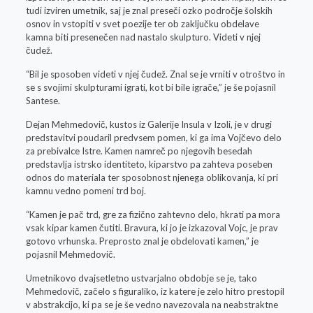
tudi izviren umetnik, saj je znal preseči ozko področje šolskih
osnov in vstopiti v svet poezije ter ob zaključku obdelave
kamna biti presenečen nad nastalo skulpturo. Videti v njej
čudež.
“Bil je sposoben videti v njej čudež. Znal se je vrniti v otroštvo in
se s svojimi skulpturami igrati, kot bi bile igrače,” je še pojasnil
Santese.
Dejan Mehmedovič, kustos iz Galerije Insula v Izoli, je v drugi
predstavitvi poudaril predvsem pomen, ki ga ima Vojčevo delo
za prebivalce Istre. Kamen namreč po njegovih besedah
predstavlja istrsko identiteto, kiparstvo pa zahteva poseben
odnos do materiala ter sposobnost njenega oblikovanja, ki pri
kamnu vedno pomeni trd boj.
“Kamen je pač trd, gre za fizično zahtevno delo, hkrati pa mora
vsak kipar kamen čutiti. Bravura, ki jo je izkazoval Vojc, je prav
gotovo vrhunska. Preprosto znal je obdelovati kamen,” je
pojasnil Mehmedovič.
Umetnikovo dvajsetletno ustvarjalno obdobje se je, tako
Mehmedovič, začelo s figuraliko, iz katere je zelo hitro prestopil
v abstrakcijo, ki pa se je še vedno navezovala na neabstraktne