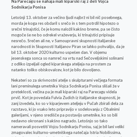
Na Parecagu se nahaja mali kiparski raj z deli Vojca
Sodnikarja Ponisa
Letošnji 13. oktober za večino ljudi najbrž ni bil nič posebnega,
morda je koga res obdaril s srečo in s tem potrdil hipotezo o
srečni trinajstici, če je komu naložil kakšno breme, pa se čisto
mogoče še ne bo odrekel vraževerju, ki trinajstici pripisuje
nesrečo. Srečen ali ne, v Samoupravni skupnosti italijanske
narodnosti in Skupnosti Italijanov Piran se lahko pohvalijo, da je
bil 13. oktober 2020 kulturno uspešen dan. V objemu
jesenskega sonca so namreč na vrtu nad Sečoveljskimi solinami
z odliko izpeljali ogled kiparskega ateljeja na prostem za
natanko toliko obiskovalcev, kot je bilo dovoljeno.
Nekateri so za skrivnostni atelje s skulpturami večjega formata
lani preminulega umetnika Vojca Sodnikarja Ponisa slišali že v
preteklosti, večina pa je mali kiparski raj na Parecagu videla
prvič. Kot je povedala Fulvia Zudich iz italijanske skupnosti, je
zanj izvedela, ko so v kiparjevem ateljeju v Pučah zbirali dela za
razstavo, ki jo vsako leto pripravijo v sodelovanju z Obalnimi
galerijami, v njeno središče pa postavijo umetnike, ko so bili
nedavno okronani s kakšno nagrado. Letošnjo so tako
nameravali posvetiti Vojcu Sodnikarju Ponisu, saj je bil lani veliki
zmagovalec kulturno-umetniškega natečaja Istria Nobilissima,