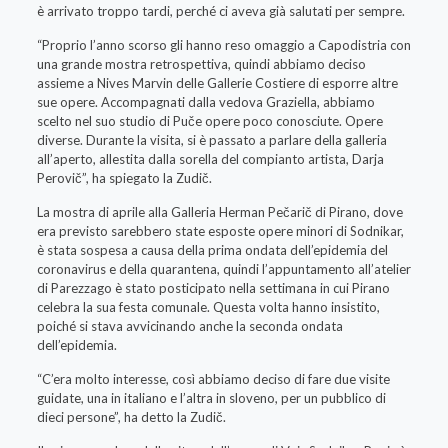
è arrivato troppo tardi, perché ci aveva già salutati per sempre.
“Proprio l’anno scorso gli hanno reso omaggio a Capodistria con
una grande mostra retrospettiva, quindi abbiamo deciso
assieme a Nives Marvin delle Gallerie Costiere di esporre altre
sue opere. Accompagnati dalla vedova Graziella, abbiamo
scelto nel suo studio di Puče opere poco conosciute. Opere
diverse. Durante la visita, si è passato a parlare della galleria
all’aperto, allestita dalla sorella del compianto artista, Darja
Perovič”, ha spiegato la Zudič.
La mostra di aprile alla Galleria Herman Pečarič di Pirano, dove
era previsto sarebbero state esposte opere minori di Sodnikar,
è stata sospesa a causa della prima ondata dell’epidemia del
coronavirus e della quarantena, quindi l’appuntamento all’atelier
di Parezzago è stato posticipato nella settimana in cui Pirano
celebra la sua festa comunale. Questa volta hanno insistito,
poiché si stava avvicinando anche la seconda ondata
dell’epidemia.
“C’era molto interesse, così abbiamo deciso di fare due visite
guidate, una in italiano e l’altra in sloveno, per un pubblico di
dieci persone”, ha detto la Zudič.