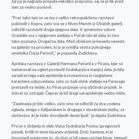
žal pa je nagrada prispela nekoliko prepozno, saj se je tik pred
tem za vedno poslovil.
“Prav tako lani so se mu z veliko retrospektivno razstavo
poklonili v Kopru, zato sva se z Nives Marvin iz Obalnih galerij
odločili razstaviti druga njegova dela. V spremstvu vdove
Grazielle sva v njegovem ateljeju v Pučah izbrali dela, ki niso
tako poznana. Drugačna dela. Med obiskom je beseda nanesla
na galerijo na prostem, ki jo je uredila sestra pokojnega
umetnika Darja Perovič,” je pojasnila Zudicheva.
Aprilska razstava v Galeriji Hermana Pečariča v Piranu, kjer so
nameravali na ogled postaviti Sodnikarjeva manjša dela, je bila
zaradi prvega vala epidemije koronavirusa in razglašene
karantene odpovedana, zato so tudi obisk ateljeja na Parecagu
prestavili na teden, ko Piran praznuje svoj občinski praznik. In
tokrat so vztrajali. Čeprav je bil drugi val epidemije vedno bliže.
“Zanimanja je bilo veliko, zato smo se odločili za dva vodena
ogleda, enega v italijanskem in drugega v slovenskem jeziku, za
občinstvo, ki je štelo dovoljenih deset ljudi,” je dejala Zudicheva.
Prvi je o življenju in delu Vojca Sodnikarja Ponisa spregovoril
pesnik, kritik in tesni kiparjev prijatelj, Enzo Santese, ki je
izpostavil predvsem to, da Vojc ni bil samo pristen kipar, temveč