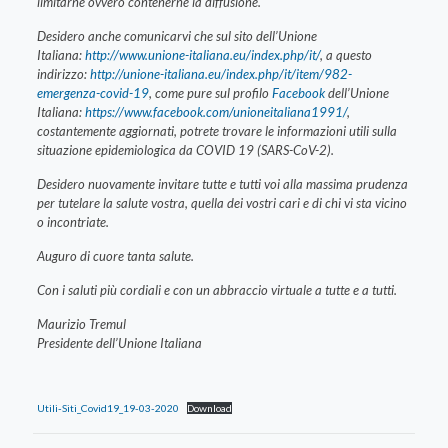
limitarne ovvero contenerne la diffusione.
Desidero anche comunicarvi che sul sito dell’Unione
Italiana:
http://www.unione-italiana.eu/index.php/it/
, a questo
indirizzo:
http://unione-italiana.eu/index.php/it/item/982-
emergenza-covid-19
, come pure sul profilo
Facebook
dell’Unione
Italiana:
https://www.facebook.com/unioneitaliana1991/
,
costantemente aggiornati, potrete trovare le informazioni utili sulla
situazione epidemiologica da COVID 19 (SARS-CoV-2).
Desidero nuovamente invitare tutte e tutti voi alla massima prudenza
per tutelare la salute vostra, quella dei vostri cari e di chi vi sta vicino
o incontriate.
Auguro di cuore tanta salute.
Con i saluti più cordiali e con un abbraccio virtuale a tutte e a tutti.
Maurizio Tremul
Presidente dell’Unione Italiana
Utili-Siti_Covid19_19-03-2020
Download