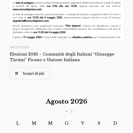
04/17/2026
Elezioni 2026 – Comunità degli Italiani “Giuseppe
Tartini” Pirano e Unione Italiana
Scopri di più
Agosto 2026
>
L
M
M
G
V
S
D