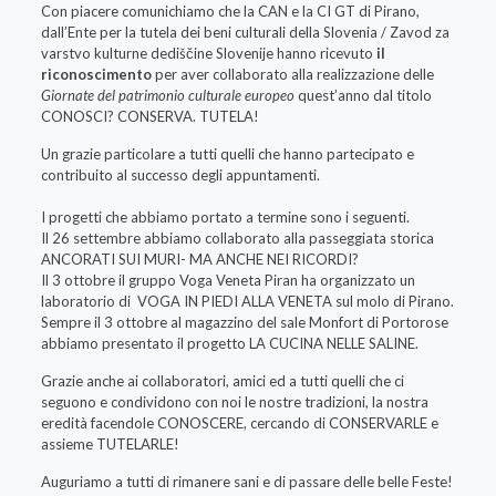
Con piacere comunichiamo che la CAN e la CI GT di Pirano,
dall’Ente per la tutela dei beni culturali della Slovenia / Zavod za
varstvo kulturne dediščine Slovenije hanno ricevuto
il
riconoscimento
per aver collaborato alla realizzazione delle
Giornate del patrimonio culturale europeo
quest’anno dal titolo
CONOSCI? CONSERVA. TUTELA!
Un grazie particolare a tutti quelli che hanno partecipato e
contribuito al successo degli appuntamenti.
I progetti che abbiamo portato a termine sono i seguenti.
Il 26 settembre abbiamo collaborato alla passeggiata storica
ANCORATI SUI MURI- MA ANCHE NEI RICORDI?
Il 3 ottobre il gruppo Voga Veneta Piran ha organizzato un
laboratorio di VOGA IN PIEDI ALLA VENETA sul molo di Pirano.
Sempre il 3 ottobre al magazzino del sale Monfort di Portorose
abbiamo presentato il progetto LA CUCINA NELLE SALINE.
Grazie anche ai collaboratori, amici ed a tutti quelli che ci
seguono e condividono con noi le nostre tradizioni, la nostra
eredità facendole CONOSCERE, cercando di CONSERVARLE e
assieme TUTELARLE!
Auguriamo a tutti di rimanere sani e di passare delle belle Feste!