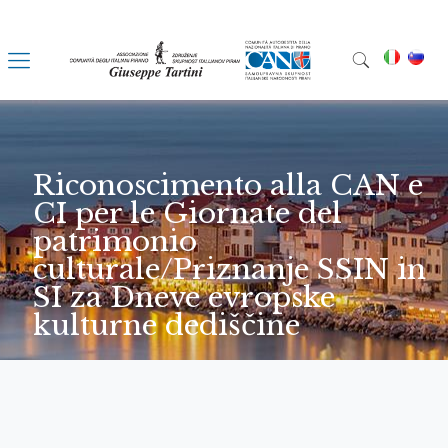
Riconoscimento alla CAN e
CI per le Giornate del
patrimonio
culturale/Priznanje SSIN in
SI za Dneve evropske
kulturne dediščine