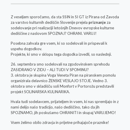
Z veseljem sporočamo, da sta SSIN in SI GT iz Pirana od Zavoda
za varstvo kulturnih dediščin Slovenije prejela
priznanje
za
sodelovanje pri realizaciji letošnjih Dnevov evropske kulturne
dediščine z naslovom SPOZNAJ? OHRANI. VARUJ!
Posebna zahvala gre vsem, ki so sodelovali in prispevali k
uspehu dogodkov.
Projekte, ki smo v sklopu tega dogodka izvedli, so naslednji.
26. septembra smo sodelovali na zgodovinskem sprehodu
ZASIDRANO V ZIDU – ALI TUDI V SPOMINU?
3. oktobra je skupina Voga Veneta Piran na piranskem pomolu
organizirala delavnico ŽENSKE VESLAJO STOJE. Vedno 3.
oktobra smo v skladišču soli Monfort v Portorožu predstavili
projekt SOLINARSKA KULINARIKA.
Hvala tudi sodelavcem, prijateljem in vsem, ki nas spremljajo in z
nami delijo našo tradicijo, našo dediščino, tako da jih
SPOZNAMO, jih poskušamo OHRANITI in skupaj VARUJEMO!
Vsem želimo obilo zdravja in prijetne prihajajoče praznike!