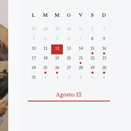
L
M
M
G
V
S
D
27
28
29
30
31
1
2
3
4
5
6
7
8
9
10
11
12
13
14
15
16
17
18
19
20
21
22
23
24
25
26
27
28
29
30
31
1
2
3
4
5
6
Agosto 12