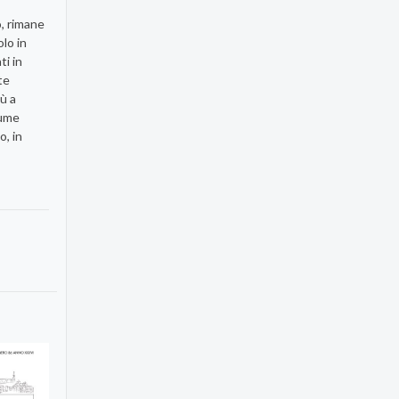
o, rimane
lo in
ti in
te
ù a
lume
o, in