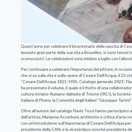
Quest’anno per celebrare il bicentenario della nascita di Cesa
lavorato gran parte della sua vita a Bruxelles, si sono tenuti t
sconosciuto”. Le celebrazioni sono iniziate a luglio con l’alles
Per continuare a celebrare l’importanza del pittore, in occas
che si sa sulla vita e sulle opere di Cesare Dell’Acqua, il 23 
“Cesare Dell’Acqua 1821-1905. Catalogo generale 2021”. Flavi
ha presentato il volume, il quale è il frutto di una collaborazi
cultura istriano-fiumano-dalmata di Trieste (IRCI), la Società d
italiana di Pirano, la Comunità degli italiani “Giuseppe Tartini
Oltre all’autore del catalogo Flavio Tossi hanno partecipato a
dell’artista, Marianna Accerboni, architetto e critica d’arte n
con un’introduzione sull’importanza di Cesare Dell’Acqua per 
presidente della CAN, e la vicesindaco nonché presidente del