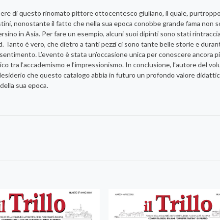
pere di questo rinomato pittore ottocentesco giuliano, il quale, purtropp
estini, nonostante il fatto che nella sua epoca conobbe grande fama non so
rsino in Asia. Per fare un esempio, alcuni suoi dipinti sono stati rintraccia
d. Tanto è vero, che dietro a tanti pezzi ci sono tante belle storie e duran
i sentimento. L’evento è stata un’occasione unica per conoscere ancora pi
bilico tra l’accademismo e l’impressionismo. In conclusione, l’autore del vo
l desiderio che questo catalogo abbia in futuro un profondo valore didattic
 della sua epoca.