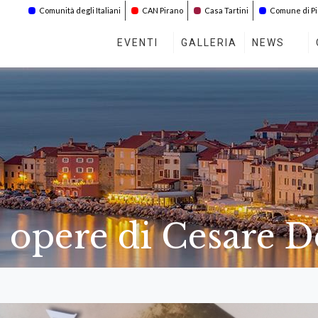
Comunità degli Italiani
CAN Pirano
Casa Tartini
Comune di P
EVENTI
GALLERIA
NEWS
le opere di Cesare D