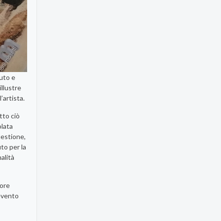
suto e
illustre
’artista.
tto ciò
olata
uestione,
uto per la
alità
tore
’evento