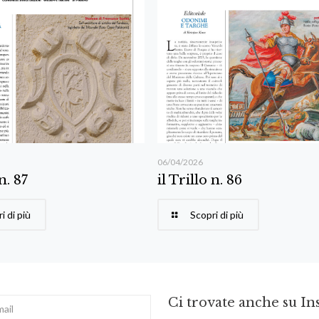
06/04/2026
 n. 87
il Trillo n. 86
i di più
Scopri di più
Ci trovate anche su I