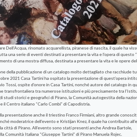
re Dell’Acqua, rinomato acquarellista, piranese di nascita, il quale ha vis
utta una serie di eventi destinati a presentare la vita e l’opera di questo “
timento di una mostra diffusa, destinata a presentare la vita e le opere dell
ione della pubblicazione di un catalogo molto dettagliato che racchiude tu
ottobre 2021 Casa Tartini ha ospitato la presentazione di quest’opera intit
o Tossi, ospite d’onore in Casa Tartini, nonché autore del catalogo in q
one transfrontaliera tra numerose istituzioni e più precisamente tra l’Istit
i studi storici e geografici di Pirano, la Comunità autogestita della nazion
” e il Centro italiano “Carlo Combi” di Capodistria.
lla presentazione anche il triestino Franco Firmiani, altro grande conosci
onché moderatrice dell’evento e Kristijan Knez, il quale ha contribuito all
la città di Pirano. All’evento sono stati presenti anche Andrea Bartole,
la Comunità Italiana “Giuseppe Tartini” di Pirano Manuela Rojec.