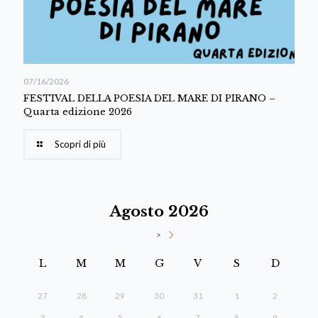
07/16/2026
FESTIVAL DELLA POESIA DEL MARE DI PIRANO –
Quarta edizione 2026
Scopri di più
Agosto 2026
>
L
M
M
G
V
S
D
27
28
29
30
31
1
2
3
4
5
6
7
8
9