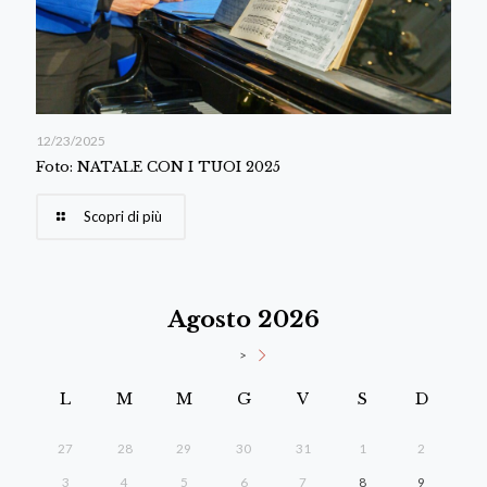
12/23/2025
Foto: NATALE CON I TUOI 2025
Scopri di più
Agosto 2026
>
L
M
M
G
V
S
D
27
28
29
30
31
1
2
3
4
5
6
7
8
9