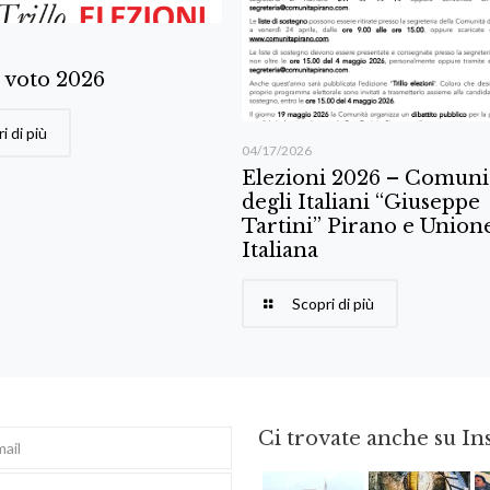
l voto 2026
i di più
04/17/2026
Elezioni 2026 – Comuni
degli Italiani “Giuseppe
Tartini” Pirano e Union
Italiana
Scopri di più
Ci trovate anche su I