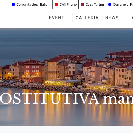
Comunità degli Italiani
CAN Pirano
Casa Tartini
Comune di P
EVENTI
GALLERIA
NEWS
STITUTIVA mand