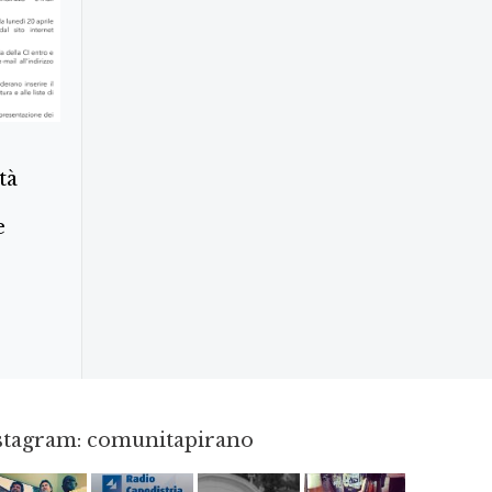
tà
e
nstagram: comunitapirano