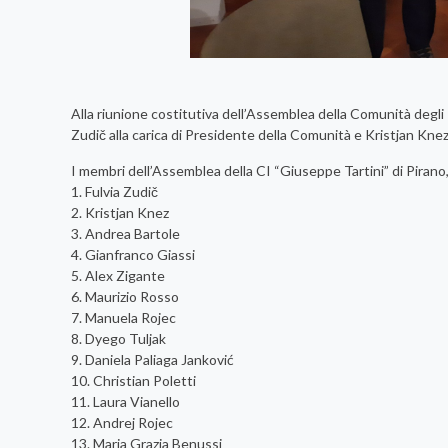
Alla riunione costitutiva dell’Assemblea della Comunità degli I
Zudič alla carica di Presidente della Comunità e Kristjan Kne
I membri dell’Assemblea della CI “Giuseppe Tartini” di Pira
1. Fulvia Zudič
2. Kristjan Knez
3. Andrea Bartole
4. Gianfranco Giassi
5. Alex Zigante
6. Maurizio Rosso
7. Manuela Rojec
8. Dyego Tuljak
9. Daniela Paliaga Janković
10. Christian Poletti
11. Laura Vianello
12. Andrej Rojec
13. Maria Grazia Benussi