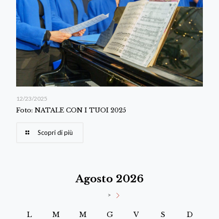
12/23/2025
Foto: NATALE CON I TUOI 2025
Scopri di più
Agosto 2026
>
L
M
M
G
V
S
D