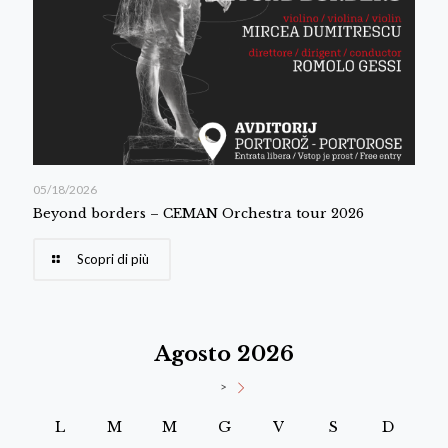
05/18/2026
Beyond borders – CEMAN Orchestra tour 2026
Scopri di più
Agosto 2026
>
L
M
M
G
V
S
D