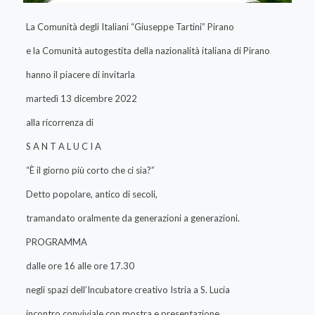
La Comunità degli Italiani “Giuseppe Tartini” Pirano
e la Comunità autogestita della nazionalità italiana di Pirano
hanno il piacere di invitarla
martedì 13 dicembre 2022
alla ricorrenza di
S A N T A L U C I A
“È il giorno più corto che ci sia?”
Detto popolare, antico di secoli,
tramandato oralmente da generazioni a generazioni.
PROGRAMMA
dalle ore 16 alle ore 17.30
negli spazi dell’Incubatore creativo Istria a S. Lucia
incontro conviviale con mostra e presentazione