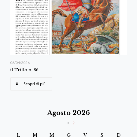
06/04/2026
il Trillo n. 86
Scopri di più
Agosto 2026
>
L
M
M
G
V
S
D