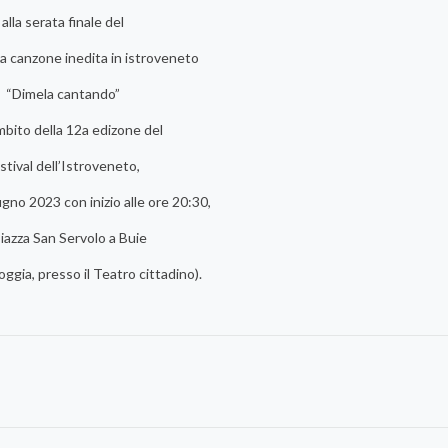
alla serata finale del
la canzone inedita in istroveneto
“Dimela cantando”
mbito della 12a edizone del
stival dell’Istroveneto,
gno 2023 con inizio alle ore 20:30,
Piazza San Servolo a Buie
ioggia, presso il Teatro cittadino).