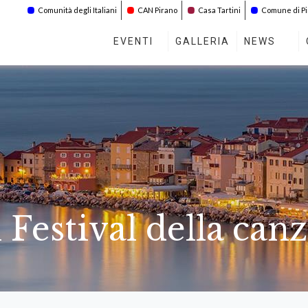
Comunità degli Italiani
CAN Pirano
Casa Tartini
Comune di P
EVENTI
GALLERIA
NEWS
l Festival della can