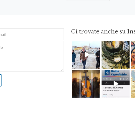
Ci trovate anche su I
Feb 16
Ago 3
Apr 8
Dic 14