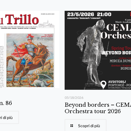
05/18/2026
 n. 86
Beyond borders – CE
Orchestra tour 2026
i di più
Scopri di più