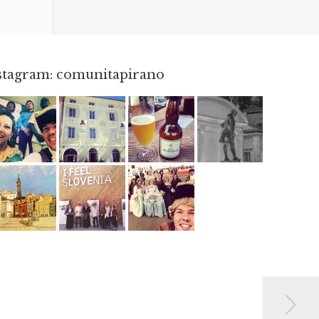
nstagram: comunitapirano
Mag 23
Apr 3
Giu 3
Apr 18
Giu 12
Mag 2
Mag 15
Mag 3