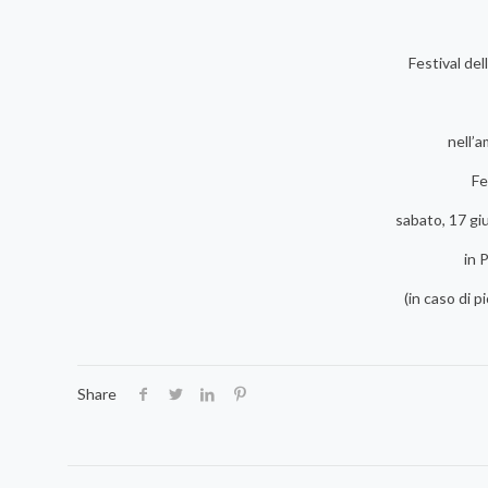
Festival del
nell’a
Fe
sabato, 17 giu
in 
(in caso di p
Share