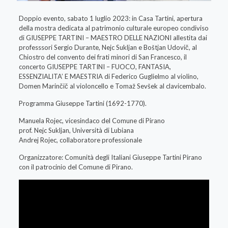
Doppio evento, sabato 1 luglio 2023: in Casa Tartini, apertura
della mostra dedicata al patrimonio culturale europeo condiviso
di GIUSEPPE TARTINI – MAESTRO DELLE NAZIONI allestita dai
professsori Sergio Durante, Nejc Sukljan e Boštjan Udovič, al
Chiostro del convento dei frati minori di San Francesco, il
concerto GIUSEPPE TARTINI – FUOCO, FANTASIA,
ESSENZIALITA’ E MAESTRIA di Federico Guglielmo al violino,
Domen Marinčič al violoncello e Tomaž Sevšek al clavicembalo.
Programma Giuseppe Tartini (1692-1770).
Manuela Rojec, vicesindaco del Comune di Pirano
prof. Nejc Sukljan, Università di Lubiana
Andrej Rojec, collaboratore professionale
Organizzatore: Comunità degli Italiani Giuseppe Tartini Pirano
con il patrocinio del Comune di Pirano.