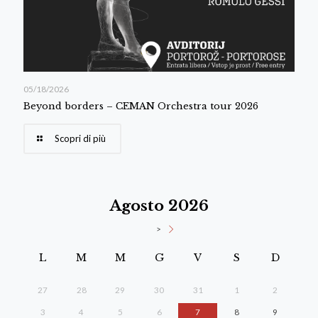
05/18/2026
Beyond borders – CEMAN Orchestra tour 2026
Scopri di più
Agosto 2026
>
L
M
M
G
V
S
D
27
28
29
30
31
1
2
3
4
5
6
7
8
9