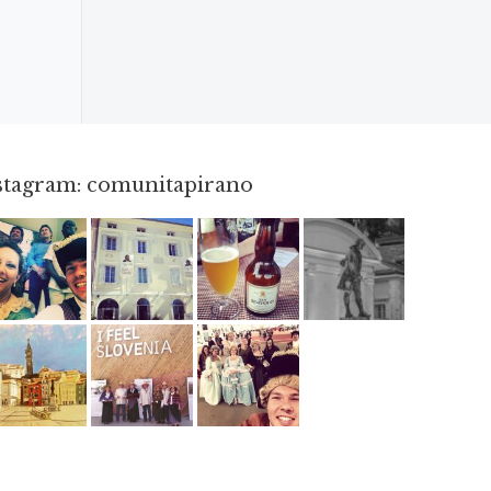
nstagram: comunitapirano
Mag 23
Apr 3
Giu 3
Apr 18
Giu 12
Mag 2
Mag 15
Mag 3