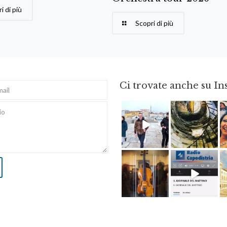
i di più
Scopri di più
Ci trovate anche su I
Feb 16
Ago 3
Apr 8
Dic 14