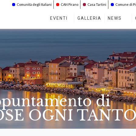
Comunità degli Italiani
CAN Pirano
Casa Tartini
Comune di P
EVENTI
GALLERIA
NEWS
ppuntamento di
SE OGNI TANT