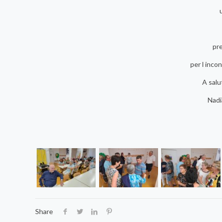
pre
per l inco
A salu
Nadi
Share