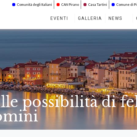
Comunità degli Italiani
CAN Pirano
Casa Tartini
Comune di P
EVENTI
GALLERIA
NEWS
lle possibilità di fe
omini