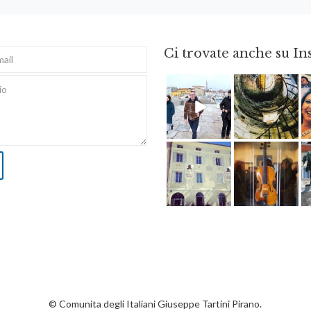
Ci trovate anche su I
Feb 16
Ago 3
Apr 3
Apr 8
© Comunita degli Italiani Giuseppe Tartini Pirano.