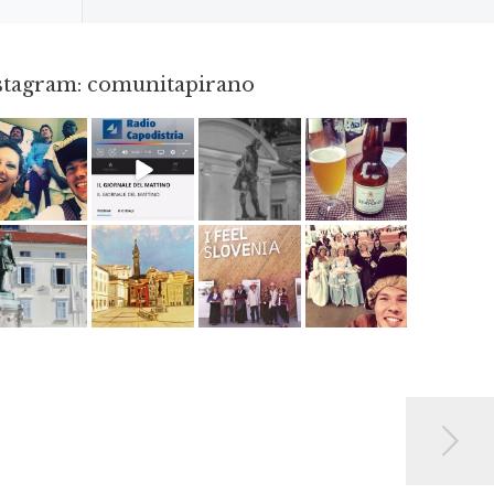
nstagram: comunitapirano
Mag 23
Dic 14
Apr 18
Giu 3
Apr 6
Giu 12
Mag 2
Mag 15