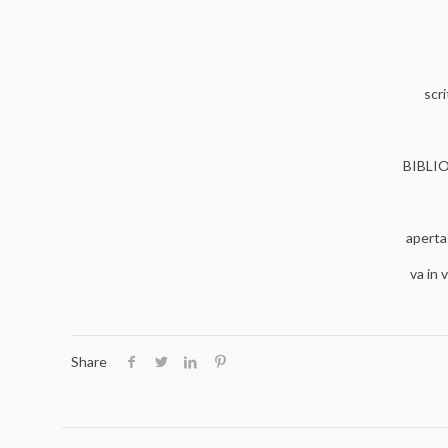
scr
BIBLI
aperta
va in 
Share