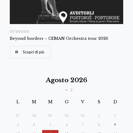
05/18/2026
Beyond borders – CEMAN Orchestra tour 2026
Scopri di più
Agosto 2026
>
L
M
M
G
V
S
D
27
28
29
30
31
1
2
3
4
5
6
7
8
9