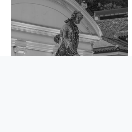
Apr 18
© Comunita degli Italiani Giuseppe Tartini Pirano.