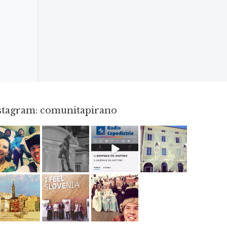
nstagram: comunitapirano
Mag 23
Apr 18
Dic 14
Apr 3
Giu 12
Mag 2
Mag 15
Mag 3