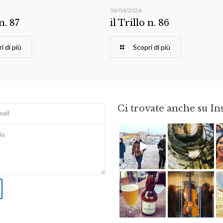
06/04/2026
 n. 87
il Trillo n. 86
i di più
Scopri di più
Ci trovate anche su I
Feb 16
Ago 3
Giu 3
Apr 8