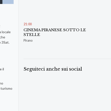
21
:
00
i
CINEMA PIRANESE SOTTO LE
a locale
STELLE
 che
Pirano
o 3Sat.
Seguiteci anche sui social
 il
amo
l turismo