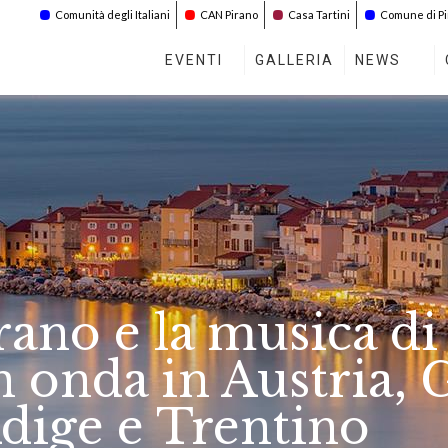
Comunità degli Italiani
CAN Pirano
Casa Tartini
Comune di P
EVENTI
GALLERIA
NEWS
irano e la musica d
n onda in Austria,
Adige e Trentino