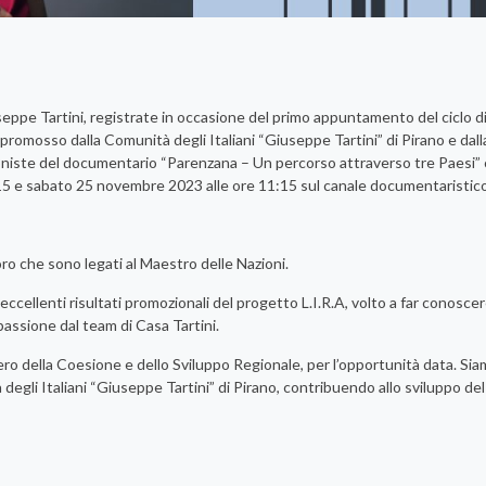
eppe Tartini, registrate in occasione del primo appuntamento del ciclo d
 promosso dalla Comunità degli Italiani “Giuseppe Tartini” di Pirano e dall
goniste del documentario “Parenzana – Un percorso attraverso tre Paesi”
:15 e sabato 25 novembre 2023 alle ore 11:15 sul canale documentaristic
loro che sono legati al Maestro delle Nazioni.
 eccellenti risultati promozionali del progetto L.I.R.A, volto a far conoscere
 passione dal team di Casa Tartini.
stero della Coesione e dello Sviluppo Regionale, per l’opportunità data. Si
à degli Italiani “Giuseppe Tartini” di Pirano, contribuendo allo sviluppo de