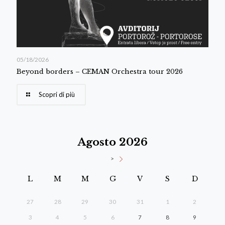
05/18/2026
Beyond borders – CEMAN Orchestra tour 2026
Scopri di più
Agosto 2026
>
L
M
M
G
V
S
D
27
28
29
30
31
1
2
3
4
5
6
7
8
9