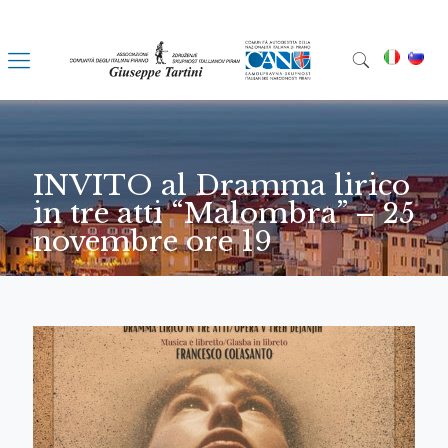
INVITO al Dramma lirico
in tre atti “Malombra” – 25
novembre ore 19