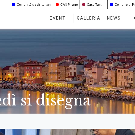
Comunità degli Italiani
CAN Pirano
Casa Tartini
Comune di P
EVENTI
GALLERIA
NEWS
dì si disegna