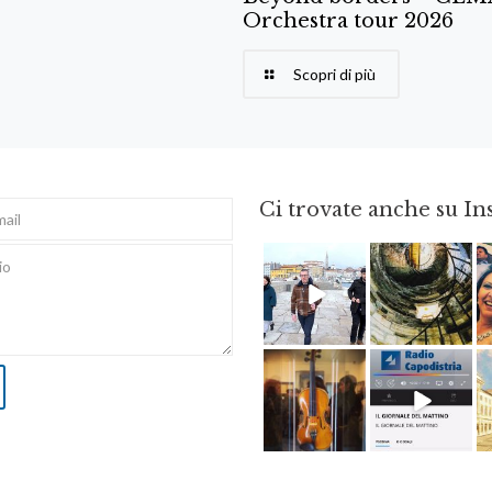
Orchestra tour 2026
Scopri di più
Ci trovate anche su I
Feb 16
Ago 3
Apr 8
Dic 14