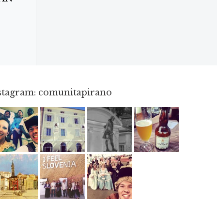
nstagram: comunitapirano
Mag 23
Apr 3
Apr 18
Giu 3
Giu 12
Mag 2
Mag 15
Mag 3