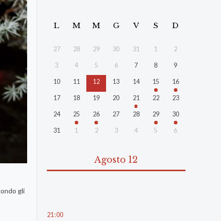
L
M
M
G
V
S
D
27
28
29
30
31
1
2
3
4
5
6
7
8
9
10
11
12
13
14
15
16
17
18
19
20
21
22
23
24
25
26
27
28
29
30
31
1
2
3
4
5
6
Agosto 12
condo gli
21
:
00