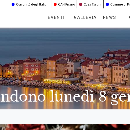
Comunità degli Italiani
CAN Pirano
Casa Tartini
Comune di P
EVENTI
GALLERIA
NEWS
rendono lunedì 8 g