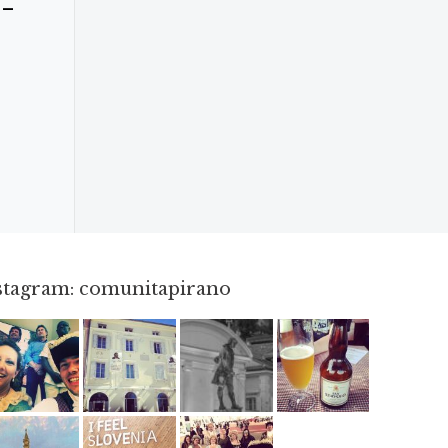
 –
nstagram: comunitapirano
Mag 23
Apr 3
Apr 18
Giu 3