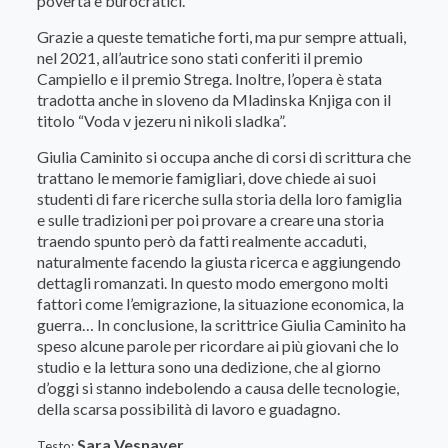
povertà e burocratici.
Grazie a queste tematiche forti, ma pur sempre attuali,
nel 2021, all’autrice sono stati conferiti il premio
Campiello e il premio Strega. Inoltre, l’opera è stata
tradotta anche in sloveno da Mladinska Knjiga con il
titolo “Voda v jezeru ni nikoli sladka”.
Giulia Caminito si occupa anche di corsi di scrittura che
trattano le memorie famigliari, dove chiede ai suoi
studenti di fare ricerche sulla storia della loro famiglia
e sulle tradizioni per poi provare a creare una storia
traendo spunto però da fatti realmente accaduti,
naturalmente facendo la giusta ricerca e aggiungendo
dettagli romanzati. In questo modo emergono molti
fattori come l’emigrazione, la situazione economica, la
guerra… In conclusione, la scrittrice Giulia Caminito ha
speso alcune parole per ricordare ai più giovani che lo
studio e la lettura sono una dedizione, che al giorno
d’oggi si stanno indebolendo a causa delle tecnologie,
della scarsa possibilità di lavoro e guadagno.
Sara Vesnaver
Testo: