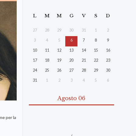
L
M
M
G
V
S
D
27
28
29
30
31
1
2
3
4
5
6
7
8
9
10
11
12
13
14
15
16
17
18
19
20
21
22
23
24
25
26
27
28
29
30
31
1
2
3
4
5
6
Agosto 06
me per la
/