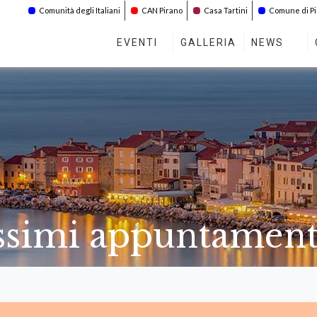
Comunità degli Italiani
CAN Pirano
Casa Tartini
Comune di P
EVENTI
GALLERIA
NEWS
ossimi appuntament