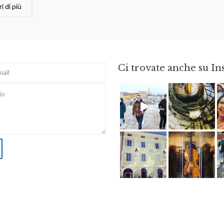
i di più
Ci trovate anche su I
Feb 16
Ago 3
Apr 3
Apr 8