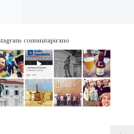
nstagram: comunitapirano
Mag 23
Dic 14
Apr 18
Giu 3
Apr 6
Giu 12
Mag 2
Mag 15