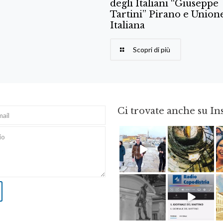
degli Italiani “Giuseppe
Tartini” Pirano e Union
Italiana
Scopri di più
Ci trovate anche su I
Feb 16
Ago 3
Apr 18
Dic 14