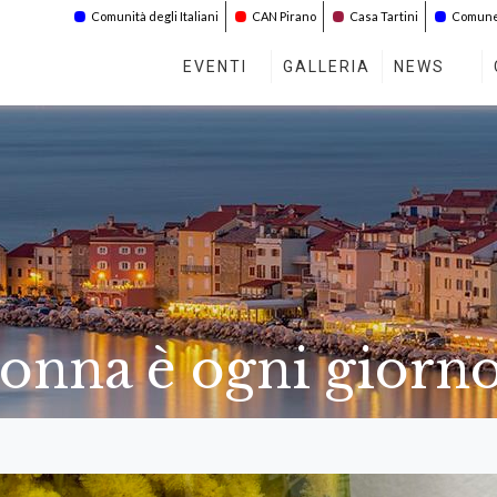
Comunità degli Italiani
CAN Pirano
Casa Tartini
Comune 
EVENTI
GALLERIA
NEWS
Donna è ogni giorn