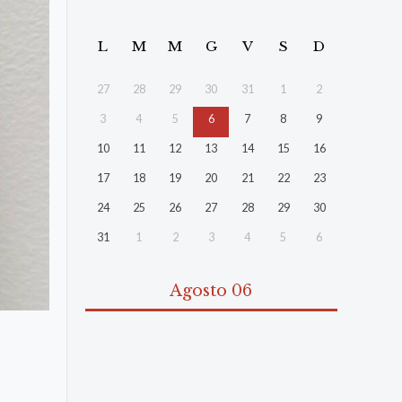
L
M
M
G
V
S
D
27
28
29
30
31
1
2
3
4
5
6
7
8
9
10
11
12
13
14
15
16
17
18
19
20
21
22
23
24
25
26
27
28
29
30
31
1
2
3
4
5
6
Agosto 06