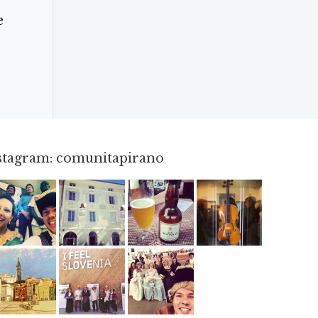
e
nstagram: comunitapirano
Mag 23
Apr 3
Giu 3
Apr 8
Giu 12
Mag 2
Mag 15
Mag 3