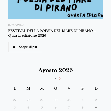
07/16/2026
FESTIVAL DELLA POESIA DEL MARE DI PIRANO –
Quarta edizione 2026
Scopri di più
Agosto 2026
>
L
M
M
G
V
S
D
27
28
29
30
31
1
2
3
4
5
6
7
8
9