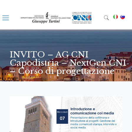
INVITO – AG CNI
Capodistria – NextGen CNI
– Corso di progettazione