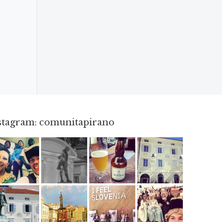
nstagram: comunitapirano
Mag 23
Apr 18
Giu 3
Apr 3