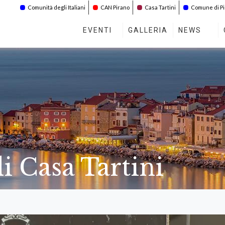
Comunità degli Italiani
CAN Pirano
Casa Tartini
Comune di P
EVENTI
GALLERIA
NEWS
i Casa Tartini