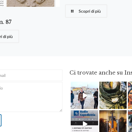
Scopri di più
 n. 87
i di più
Ci trovate anche su I
Feb 16
Ago 3