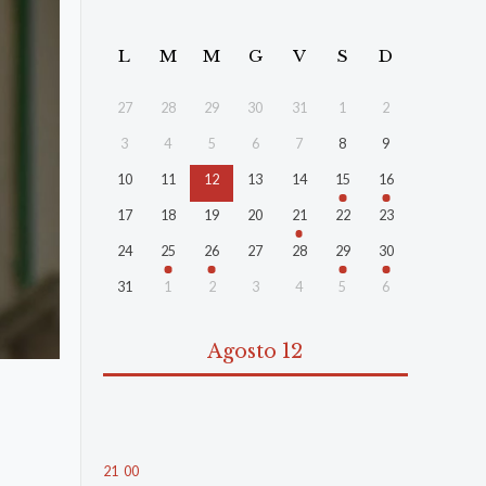
L
M
M
G
V
S
D
27
28
29
30
31
1
2
3
4
5
6
7
8
9
10
11
12
13
14
15
16
17
18
19
20
21
22
23
24
25
26
27
28
29
30
31
1
2
3
4
5
6
Agosto 12
21
:
00