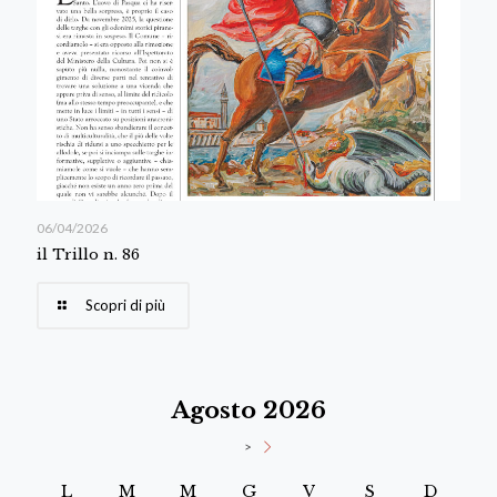
06/04/2026
il Trillo n. 86
Scopri di più
Agosto 2026
>
L
M
M
G
V
S
D