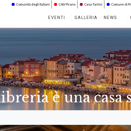
Comunità degli Italiani
CAN Pirano
Casa Tartini
Comune di P
EVENTI
GALLERIA
NEWS
ibreria è una casa 