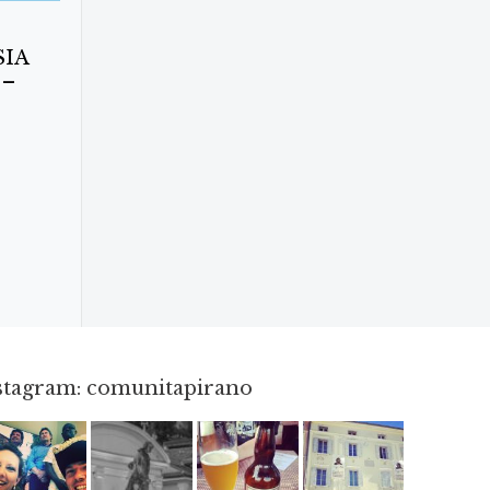
SIA
 –
nstagram: comunitapirano