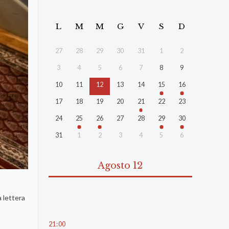
L
M
M
G
V
S
D
27
28
29
30
31
1
2
3
4
5
6
7
8
9
10
11
12
13
14
15
16
17
18
19
20
21
22
23
24
25
26
27
28
29
30
31
1
2
3
4
5
6
Agosto 12
a lettera
21
:
00