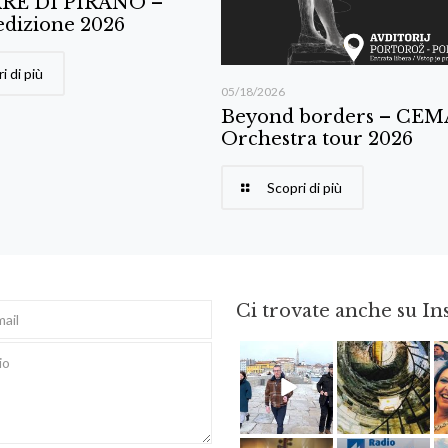
RE DI PIRANO –
edizione 2026
i di più
05/18/2026
Beyond borders – CE
Orchestra tour 2026
Scopri di più
Ci trovate anche su I
Feb 16
Ago 3