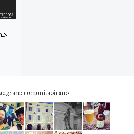
MAN
nstagram: comunitapirano
Mag 23
Apr 3
Apr 18
Giu 3