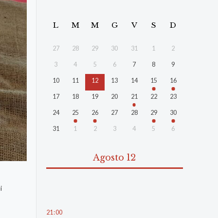
L
M
M
G
V
S
D
27
28
29
30
31
1
2
3
4
5
6
7
8
9
10
11
12
13
14
15
16
17
18
19
20
21
22
23
24
25
26
27
28
29
30
31
1
2
3
4
5
6
Agosto 12
i
21
:
00