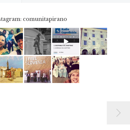
nstagram: comunitapirano
Mag 23
Apr 18
Dic 14
Apr 3
Giu 12
Mag 2
Mag 15
Mag 3