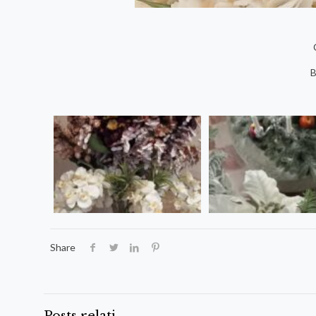
B
Share
Posts relati