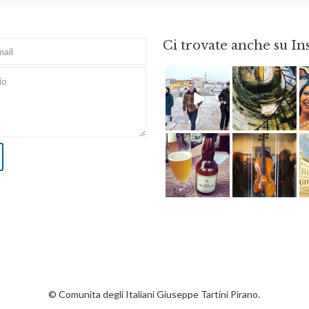
Ci trovate anche su I
Feb 16
Ago 3
Giu 3
Apr 8
© Comunita degli Italiani Giuseppe Tartini Pirano.