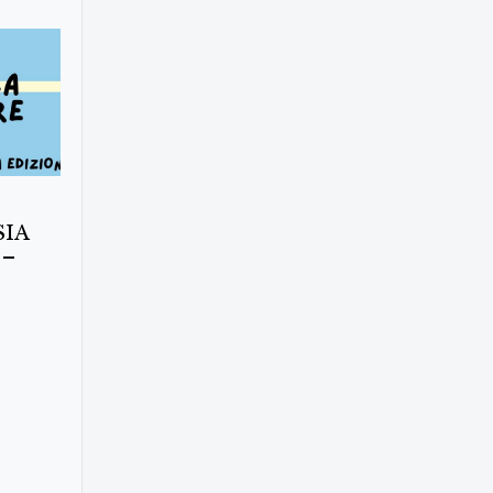
SIA
 –