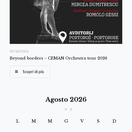
05/18/2026
Beyond borders – CEMAN Orchestra tour 2026
Scopri di più
Agosto 2026
>
L
M
M
G
V
S
D