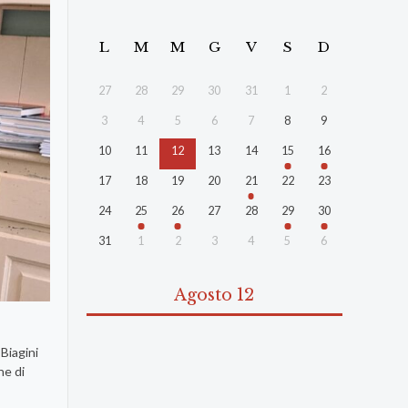
L
M
M
G
V
S
D
27
28
29
30
31
1
2
3
4
5
6
7
8
9
10
11
12
13
14
15
16
17
18
19
20
21
22
23
24
25
26
27
28
29
30
31
1
2
3
4
5
6
Agosto 12
 Biagini
ne di