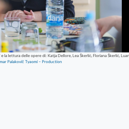
 la lettura delle opere di: Katja Dellore, Lea Škerliċ, Floriana Škerliċ, Lua
Omar Palakovič Tyaomi – Production