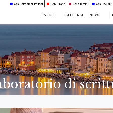
Comunità degli Italiani
CAN Pirano
Casa Tartini
Comune di P
EVENTI
GALLERIA
NEWS
aboratorio di scrit