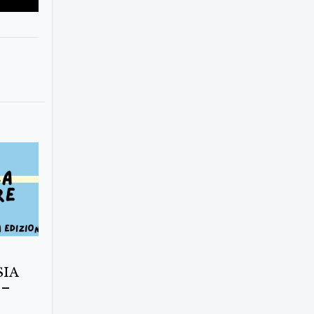
SIA
 –