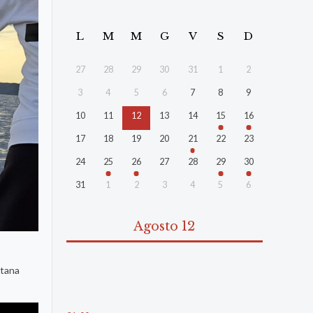
L
M
M
G
V
S
D
27
28
29
30
31
1
2
3
4
5
6
7
8
9
10
11
12
13
14
15
16
17
18
19
20
21
22
23
24
25
26
27
28
29
30
31
1
2
3
4
5
6
Agosto 12
atana