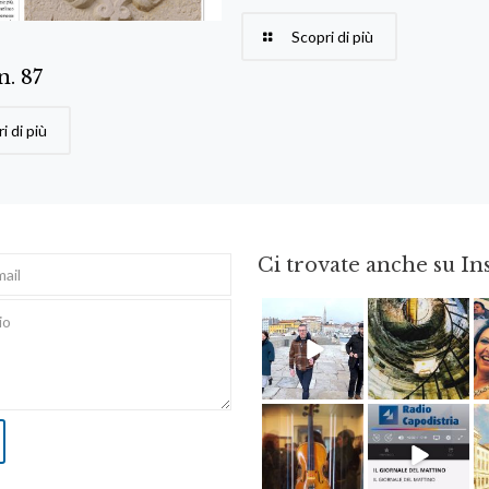
Scopri di più
 n. 87
i di più
Ci trovate anche su I
Feb 16
Ago 3