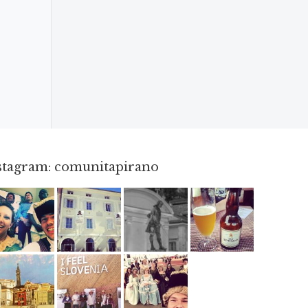
nstagram: comunitapirano
Mag 23
Apr 3
Apr 18
Giu 3