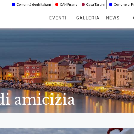
Comunità degli Italiani
CAN Pirano
Casa Tartini
Comune di P
EVENTI
GALLERIA
NEWS
di amicizia