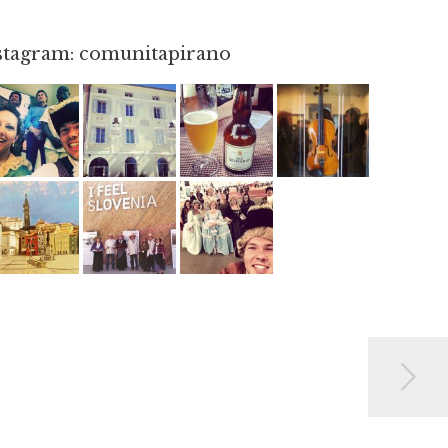
nstagram: comunitapirano
Mag 23
Apr 3
Giu 3
Apr 8
Giu 12
Mag 2
Mag 15
Mag 3