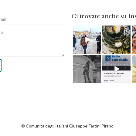
Ci trovate anche su I
Feb 16
Ago 3
Apr 18
Dic 14
© Comunita degli Italiani Giuseppe Tartini Pirano.