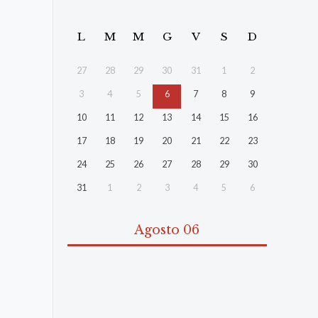
L
M
M
G
V
S
D
27
28
29
30
31
1
2
3
4
5
6
7
8
9
10
11
12
13
14
15
16
17
18
19
20
21
22
23
24
25
26
27
28
29
30
31
1
2
3
4
5
6
Agosto 06