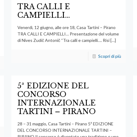
TRA CALLI E
CAMPIELLI…
Venerdì, 12 giugno, alle ore 18, Casa Tartini – Pirano
TRA CALLI E CAMPIELLI… Presentazione del volume
di Nives Zudič Antonič “Tra calli e campielli…. Risi
[…]
Scopri di più
5ª EDIZIONE DEL
CONCORSO
INTERNAZIONALE
TARTINI – PIRANO
28 – 31 maggio, Casa Tartini – Pirano 5ª EDIZIONE
DEL CONCORSO INTERNAZIONALE TARTINI –
PIRANO Il concorso è diventato una tradizione e uno