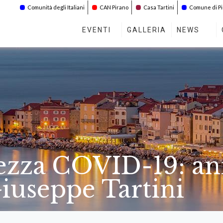
Comunità degli Italiani
CAN Pirano
Casa Tartini
Comune di P
EVENTI
GALLERIA
NEWS
rezza COVID-19: an
iuseppe Tartini