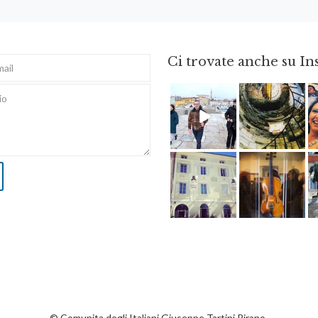
Ci trovate anche su I
Feb 16
Ago 3
Apr 3
Apr 8
© Comunita degli Italiani Giuseppe Tartini Pirano.