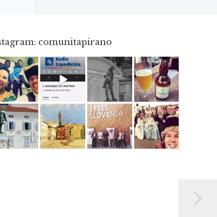
nstagram: comunitapirano
Mag 23
Dic 14
Apr 18
Giu 3
Apr 6
Giu 12
Mag 2
Mag 15