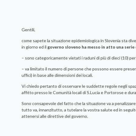
Gentili,
come sapete la situazione epidemiologica in Slovenia sta di
in giorno ed il
governo sloveno ha messo in atto una serie 
– sono categoricamente vietati i raduni di più di dieci (10) pe
– va limitato il numero di persone che possono essere present
uffici) in base alle dimensioni dei locali.
Vi chiedo pertanto di osservare le suddette regole negli spazi 
affitto presso le Comunità locali di S.Lucia e Portorose e dura
Sono consapevole del fatto che la situazione va a penalizzare 
tutto va, innanzitutto, a tutelare la vostra salute ed in segui
attenersi alle direttive del governo.