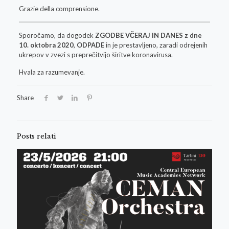
Grazie della comprensione.
Sporočamo, da dogodek
ZGODBE VČERAJ IN DANES
z dne
10. oktobra 2020
,
ODPADE
in je prestavljeno, zaradi odrejenih
ukrepov v zvezi s preprečitvijo širitve koronavirusa.
Hvala za razumevanje.
Share
Posts relati