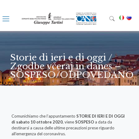
Storie di ieri e di oggi /
Zgodbe včeraj in danes –
SOSPESO/ODPOVEDANO
Comunichiamo che l’appuntamento
STORIE DI IERI E DI OGGI
di sabato 10 ottobre 2020
, viene
SOSPESO
a data da
destinarsi a causa delle ultime precauzioni prese riguardo
all’emergenza del coronavirus.