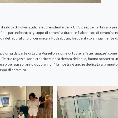
il saluto di Fulvia Zudič, neopresidente della CI Giuseppe Tartini alla pr
 dei partecipanti al gruppo di ceramica durante i laboratori di ceramica ne
stov del laboratorio di ceramica a Podsabotin, frequentato annualmente da
polonija da parte di Laura Vianello a nome di tutte le “sue ragazze” come 
 “le tue ragazze sono cresciute, nella ricerca del bello, hanno scoperto
o passo per passo, anno dopo anno…” la mostra è anche dedicata alla mento
uppo di ceramica.