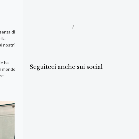
/
esenza di
lla
i nostri
le ha
Seguiteci anche sui social
 un mondo
re