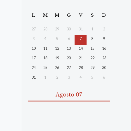
L
M
M
G
V
S
D
27
28
29
30
31
1
2
3
4
5
6
7
8
9
10
11
12
13
14
15
16
17
18
19
20
21
22
23
24
25
26
27
28
29
30
31
1
2
3
4
5
6
Agosto 07