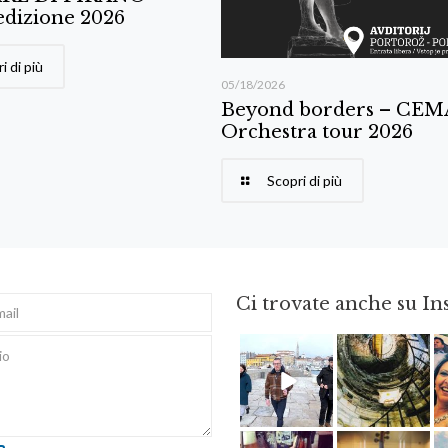
edizione 2026
i di più
05/18/2026
Beyond borders – CE
Orchestra tour 2026
Scopri di più
Ci trovate anche su I
Feb 16
Ago 3