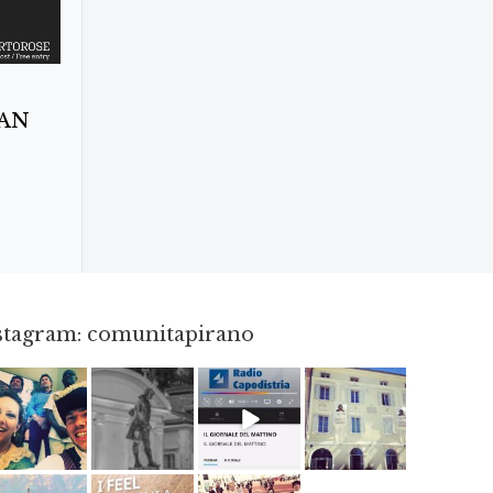
MAN
nstagram: comunitapirano
Mag 23
Apr 18
Dic 14
Apr 3