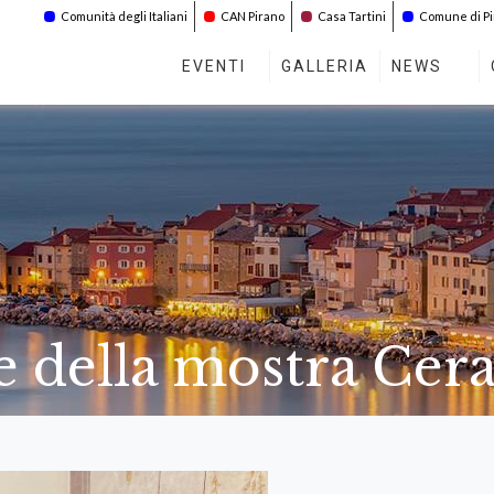
Comunità degli Italiani
CAN Pirano
Casa Tartini
Comune di P
EVENTI
GALLERIA
NEWS
e della mostra Cer