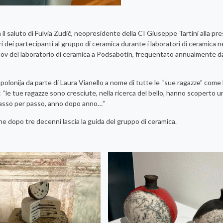
il saluto di Fulvia Zudič, neopresidente della CI Giuseppe Tartini alla pr
 dei partecipanti al gruppo di ceramica durante i laboratori di ceramica ne
stov del laboratorio di ceramica a Podsabotin, frequentato annualmente da
polonija da parte di Laura Vianello a nome di tutte le “sue ragazze” come 
 “le tue ragazze sono cresciute, nella ricerca del bello, hanno scoperto
o passo per passo, anno dopo anno…”
e dopo tre decenni lascia la guida del gruppo di ceramica.