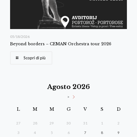
05/18/2026
Beyond borders – CEMAN Orchestra tour 2026
Scopri di più
Agosto 2026
>
L
M
M
G
V
S
D
27
28
29
30
31
1
2
3
4
5
6
7
8
9