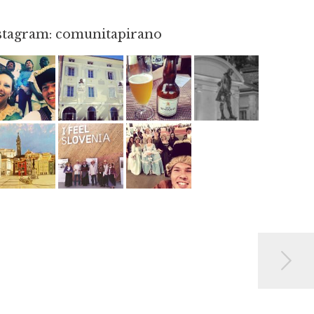
nstagram: comunitapirano
Mag 23
Apr 3
Giu 3
Apr 18
Giu 12
Mag 2
Mag 15
Mag 3