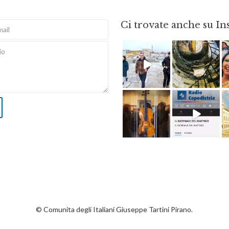
Ci trovate anche su I
Feb 16
Ago 3
Apr 8
Dic 14
© Comunita degli Italiani Giuseppe Tartini Pirano.