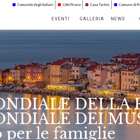
Comunità degli Italiani
CAN Pirano
Casa Tartini
Comune di P
EVENTI
GALLERIA
NEWS
NDIALE DELLA F
DIALE DEI MUSEI
 per le famiglie