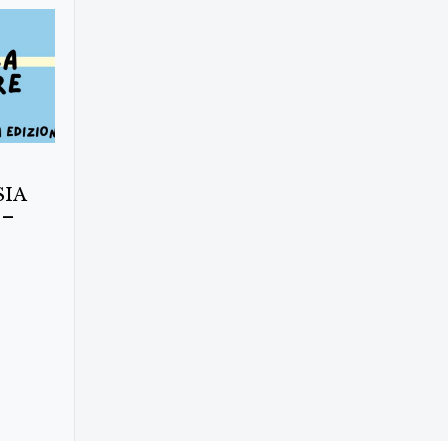
SIA
 –