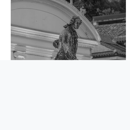
Apr 18
© Comunita degli Italiani Giuseppe Tartini Pirano.