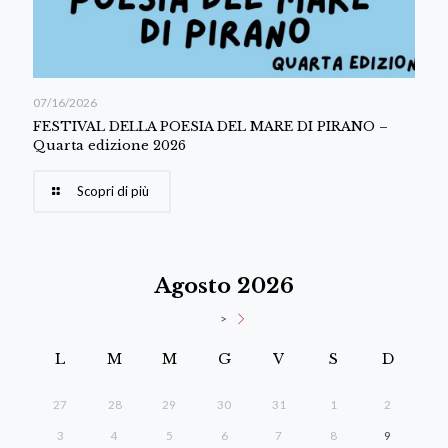
07/16/2026
FESTIVAL DELLA POESIA DEL MARE DI PIRANO –
Quarta edizione 2026
Scopri di più
Agosto 2026
>
L
M
M
G
V
S
D
27
28
29
30
31
1
2
3
4
5
6
7
8
9